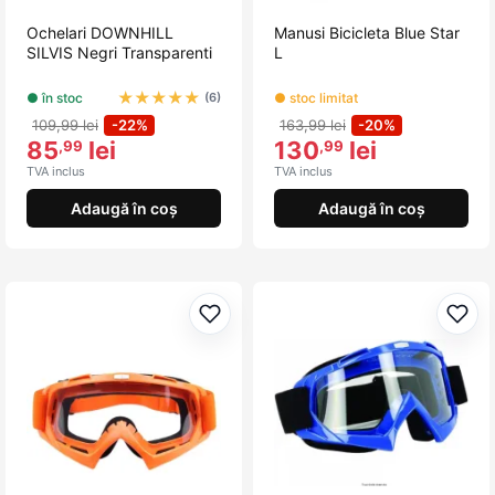
Ochelari DOWNHILL
Manusi Bicicleta Blue Star
SILVIS Negri Transparenti
L
★
★
★
★
★
● în stoc
● stoc limitat
(6)
109,99 lei
-22%
163,99 lei
-20%
85
lei
130
lei
,99
,99
TVA inclus
TVA inclus
Adaugă în coș
Adaugă în coș
Adaugă la favorite
Adau