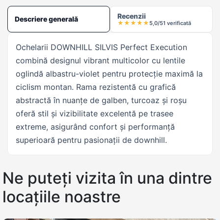
Recenzii
Descriere generală
★
★
★
★
★
5,0/5
1 verificată
Ochelarii DOWNHILL SILVIS Perfect Execution
combină designul vibrant multicolor cu lentile
oglindă albastru-violet pentru protecție maximă la
ciclism montan. Rama rezistentă cu grafică
abstractă în nuanțe de galben, turcoaz și roșu
oferă stil și vizibilitate excelentă pe trasee
extreme, asigurând confort și performanță
superioară pentru pasionații de downhill.
Ne puteți vizita în una dintre
locațiile noastre