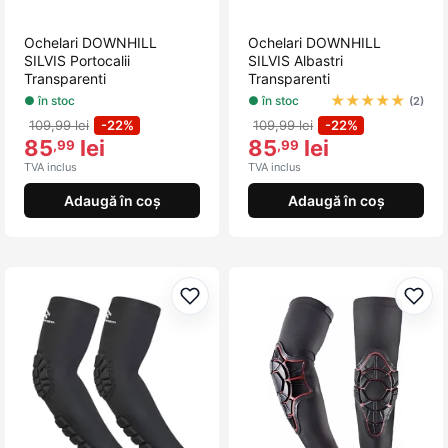
Ochelari DOWNHILL
Ochelari DOWNHILL
SILVIS Portocalii
SILVIS Albastri
Transparenti
Transparenti
★
★
★
★
★
● în stoc
● în stoc
(2)
109,99 lei
-22%
109,99 lei
-22%
85
lei
85
lei
,99
,99
TVA inclus
TVA inclus
Adaugă în coș
Adaugă în coș
Adaugă la favorite
Adau