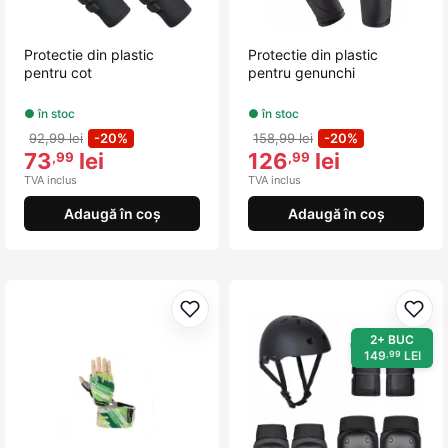
Protectie din plastic
Protectie din plastic
pentru cot
pentru genunchi
● în stoc
● în stoc
92,99 lei
-20%
158,99 lei
-20%
73
lei
126
lei
,99
,99
TVA inclus
TVA inclus
Adaugă în coș
Adaugă în coș
Adaugă la favorite
Adau
2+ BUC
149
LEI
,99