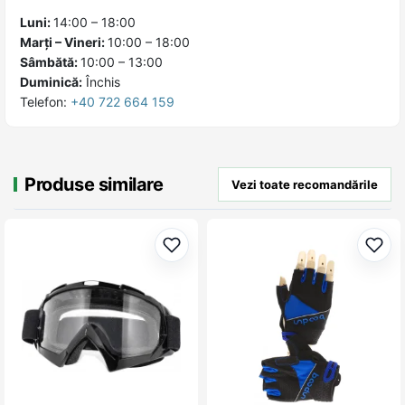
Luni:
14:00 – 18:00
Marți – Vineri:
10:00 – 18:00
Sâmbătă:
10:00 – 13:00
Duminică:
Închis
Telefon:
+40 722 664 159
Produse similare
Vezi toate recomandările
Adaugă la favorite
Adau