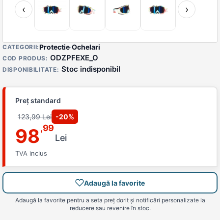
‹
›
Detalii produs
Protectie
·
Ochelari
CATEGORII:
ODZPFEXE_O
COD PRODUS:
Stoc indisponibil
DISPONIBILITATE:
Preț standard
123,99 Lei
-20%
,99
98
Lei
TVA inclus
Adaugă la favorite
Adaugă la favorite pentru a seta preț dorit și notificări personalizate la
reducere sau revenire în stoc.