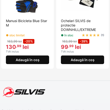
Manusi Bicicleta Blue Star
Ochelari SILVIS de
M
protectie
DOWNHILL/EXTREME
★
★
★
★
★
● stoc limitat
● în stoc
(1)
163,99 lei
-20%
163,99 lei
-39%
130
lei
99
lei
,99
,99
TVA inclus
TVA inclus
Adaugă în coș
Adaugă în coș