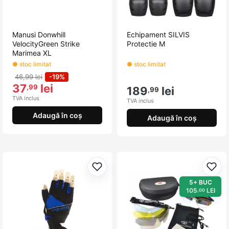
Manusi Donwhill
Echipament SILVIS
VelocityGreen Strike
Protectie M
Marimea XL
● stoc limitat
● stoc limitat
46,99 lei
-19%
37
lei
,99
189
lei
,99
TVA inclus
TVA inclus
Adaugă în coș
Adaugă în coș
Adaugă la favorite
Adau
5+ BUC
105
LEI
,00