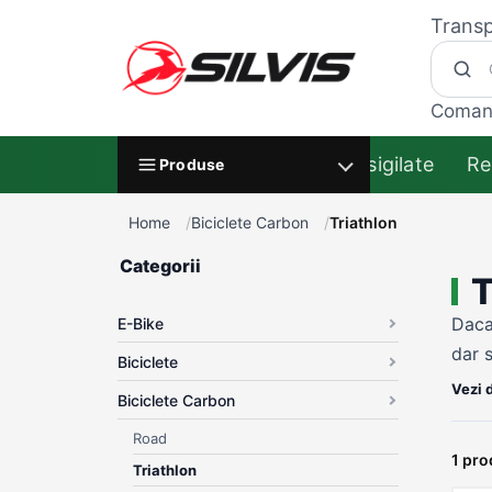
Transp
Coman
Resigilate
Re
Produse
Home
Biciclete Carbon
Triathlon
Categorii
T
Daca 
E-Bike
dar 
Biciclete
de f
Vezi 
Biciclete Carbon
Road
1 pr
Triathlon