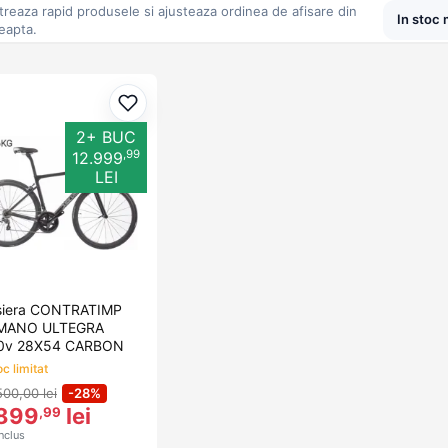
ltreaza rapid produsele si ajusteaza ordinea de afisare din
eapta.
Adaugă la favorite
2+ BUC
,99
12.999
LEI
siera CONTRATIMP
MANO ULTEGRA
0v 28X54 CARBON
c limitat
500,00 lei
-28%
899
lei
,99
nclus