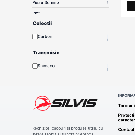
Piese Schimb
Inot
Colectii
Carbon
Transmisie
Shimano
INFORMA
Termeni 
Protecti
caracte
Rechizite, cadouri si produse utile, cu
Contact
livrare rapida si suport prietenos.