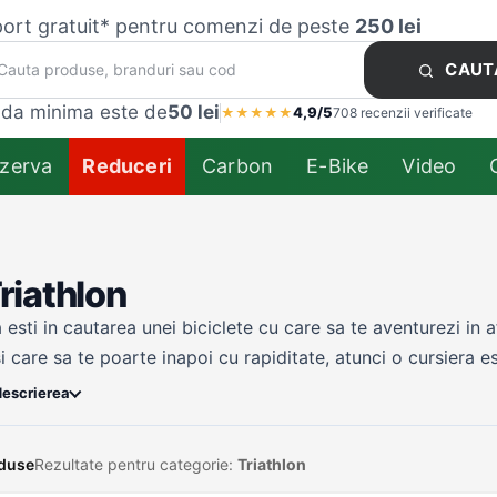
ort gratuit* pentru comenzi de peste
250 lei
CAUT
da minima este de
50 lei
4,9/5
★
★
★
★
★
708 recenzii verificate
zerva
Reduceri
Carbon
E-Bike
Video
riathlon
esti in cautarea unei biciclete cu care sa te aventurezi in af
si care sa te poarte inapoi cu rapiditate, atunci o cursiera 
acut este sa gasesti destinatia perfecta, iar cursiera te va 
descrierea
oduse
Rezultate pentru categorie:
Triathlon