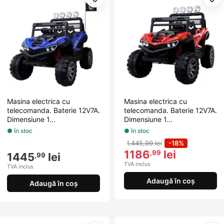
Adaugă la favorite
Ada
Masina electrica cu
Masina electrica cu
telecomanda. Baterie 12V7A.
telecomanda. Baterie 12V7A.
Dimensiune 1...
Dimensiune 1...
● în stoc
● în stoc
1.445,99 lei
-18%
1186
lei
,99
1445
lei
,99
TVA inclus
TVA inclus
Adaugă în coș
Adaugă în coș