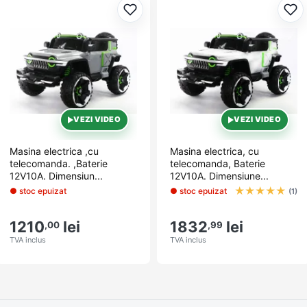
Adaugă la favorite
Ada
VEZI VIDEO
VEZI VIDEO
Masina electrica ,cu
Masina electrica, cu
telecomanda. ,Baterie
telecomanda, Baterie
12V10A. Dimensiun...
12V10A. Dimensiune...
★
★
★
★
★
● stoc epuizat
● stoc epuizat
(1)
1210
lei
1832
lei
,00
,99
TVA inclus
TVA inclus