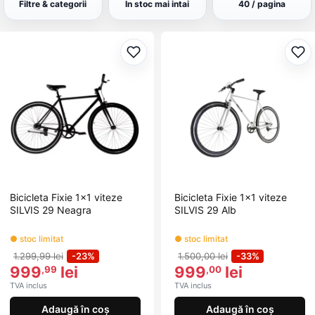
Filtre & categorii
In stoc mai intai
40 / pagina
Adaugă la favorite
Ada
Bicicleta Fixie 1x1 viteze
Bicicleta Fixie 1x1 viteze
SILVIS 29 Neagra
SILVIS 29 Alb
● stoc limitat
● stoc limitat
1.299,99 lei
-23%
1.500,00 lei
-33%
999
lei
999
lei
,99
,00
TVA inclus
TVA inclus
Adaugă în coș
Adaugă în coș