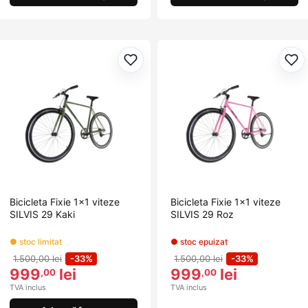
Adaugă la favorite
Ada
Bicicleta Fixie 1x1 viteze
Bicicleta Fixie 1x1 viteze
SILVIS 29 Kaki
SILVIS 29 Roz
● stoc limitat
● stoc epuizat
1.500,00 lei
-33%
1.500,00 lei
-33%
999
lei
999
lei
,00
,00
TVA inclus
TVA inclus