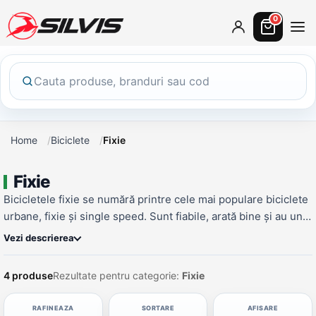
0
Home
Biciclete
Fixie
Fixie
Bicicletele fixie se numără printre cele mai populare biciclete
urbane, fixie și single speed. Sunt fiabile, arată bine și au un
raport calitate-preț foarte bun. Modelele Silvis vin cu un
Vezi descrierea
cadru din aluminiu &icirc;ncoronat și suduri netede, cu un
pedalier optimizat pentru mediul urban si comfort ridicat.
4 produse
Rezultate pentru categorie:
Fixie
&nbsp;
RAFINEAZA
SORTARE
AFISARE