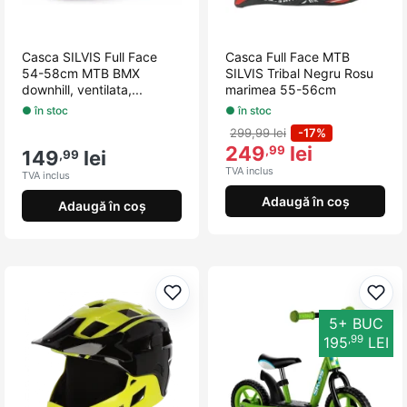
Casca SILVIS Full Face
Casca Full Face MTB
54-58cm MTB BMX
SILVIS Tribal Negru Rosu
downhill, ventilata,...
marimea 55-56cm
● în stoc
● în stoc
299,99 lei
-17%
249
lei
,99
149
lei
,99
TVA inclus
TVA inclus
Adaugă în coș
Adaugă în coș
Adaugă la favorite
Adau
5+ BUC
,99
195
LEI