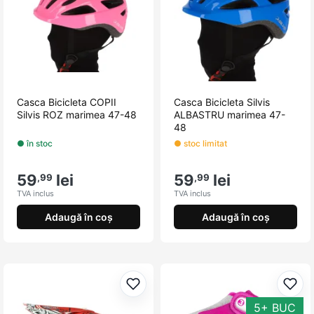
Casca Bicicleta COPII
Casca Bicicleta Silvis
Silvis ROZ marimea 47-48
ALBASTRU marimea 47-
48
● în stoc
● stoc limitat
59
lei
59
lei
,99
,99
TVA inclus
TVA inclus
Adaugă în coș
Adaugă în coș
Adaugă la favorite
Adau
5+ BUC