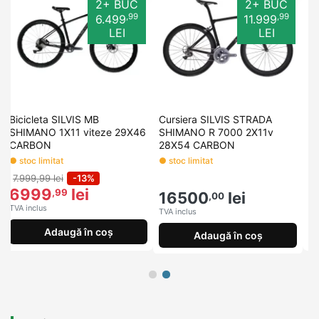
2+ BUC
2+ BUC
,99
,99
6.499
11.999
LEI
LEI
Bicicleta SILVIS MB
Cursiera SILVIS STRADA
G
SHIMANO 1X11 viteze 29X46
SHIMANO R 7000 2X11v
2
CARBON
28X54 CARBON
● stoc limitat
● stoc limitat
● 
7.999,99 lei
-13%
1
6999
lei
1
,99
16500
lei
,00
TVA inclus
TV
TVA inclus
Adaugă în coș
Adaugă în coș