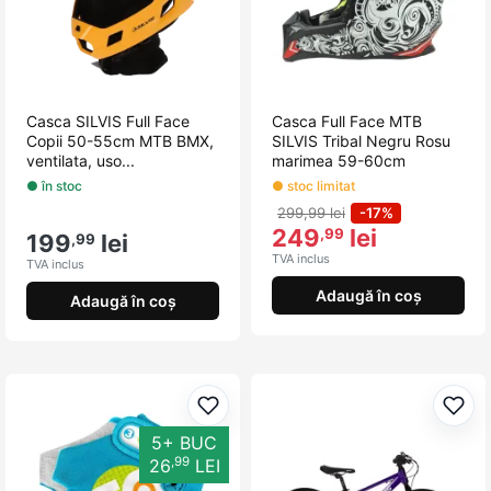
Casca SILVIS Full Face
Casca Full Face MTB
Copii 50-55cm MTB BMX,
SILVIS Tribal Negru Rosu
ventilata, uso...
marimea 59-60cm
● în stoc
● stoc limitat
299,99 lei
-17%
249
lei
,99
199
lei
,99
TVA inclus
TVA inclus
Adaugă în coș
Adaugă în coș
Adaugă la favorite
Adau
5+ BUC
,99
26
LEI