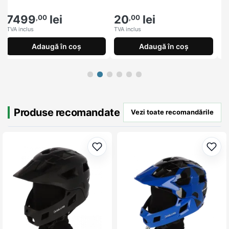
7499
lei
20
lei
1
,00
,00
TVA inclus
TVA inclus
TV
Adaugă în coș
Adaugă în coș
Produse recomandate
Vezi toate recomandările
Adaugă la favorite
Adau