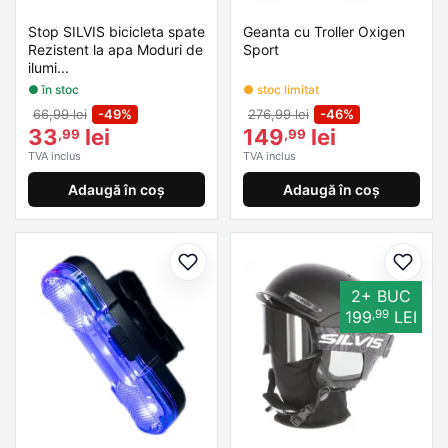
Stop SILVIS bicicleta spate
Geanta cu Troller Oxigen
Rezistent la apa Moduri de
Sport
ilumi...
● în stoc
● stoc limitat
66,99 lei
-49%
276,99 lei
-46%
33
lei
149
lei
,99
,99
TVA inclus
TVA inclus
Adaugă în coș
Adaugă în coș
Adaugă la favorite
Adaug
2+ BUC
,99
199
LEI