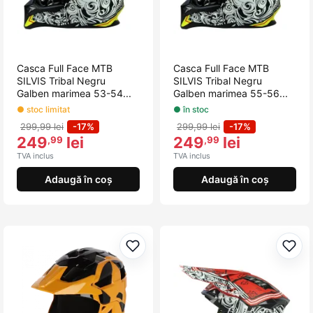
Casca Full Face MTB
Casca Full Face MTB
SILVIS Tribal Negru
SILVIS Tribal Negru
Galben marimea 53-54...
Galben marimea 55-56...
● stoc limitat
● în stoc
299,99 lei
-17%
299,99 lei
-17%
249
lei
249
lei
,99
,99
TVA inclus
TVA inclus
Adaugă în coș
Adaugă în coș
Adaugă la favorite
Adau