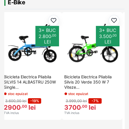
E-Bike
ugă la favorite
Adaugă la favorite
Adaugă
3+ BUC
3+ BUC
,00
,00
2.800
3.500
LEI
LEI
Bicicleta Electrica Pliabila
Bicicleta Electrica Pliabila
Bi
SILVIS 14 ALBASTRU 250W
Silvis 20 Verde 350 W 7
1x
Single...
Viteze...
● stoc epuizat
● stoc epuizat
● 
3.600,00 lei
-19%
3.999,00 lei
-7%
9
2900
lei
3700
lei
8
,00
,00
TVA inclus
TVA inclus
TV