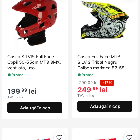
Casca SILVIS Full Face
Casca Full Face MTB
Copii 50-55cm MTB BMX,
SILVIS Tribal Negru
ventilata, uso...
Galben marimea 57-58...
● în stoc
● în stoc
299,99 lei
-17%
249
lei
,99
199
lei
,99
TVA inclus
TVA inclus
Adaugă în coș
Adaugă în coș