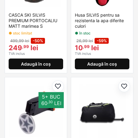
CASCA SKI SILVIS
Husa SILVIS pentru sa
PREMIUM PORTOCALIU
rezistenta la apa diferite
MATT marimea S
culori
● stoc limitat
● în stoc
499,99 lei
-50%
26,99 lei
-59%
249
lei
10
lei
,99
,99
TVA inclus
TVA inclus
Adaugă în coș
Adaugă în coș
Adaugă la favorite
Adaug
5+ BUC
,30
60
LEI