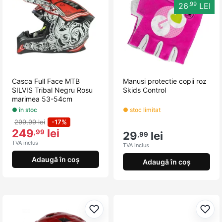
,99
26
LEI
Casca Full Face MTB
Manusi protectie copii roz
SILVIS Tribal Negru Rosu
Skids Control
marimea 53-54cm
● în stoc
● stoc limitat
299,99 lei
-17%
249
lei
,99
29
lei
,99
TVA inclus
TVA inclus
Adaugă în coș
Adaugă în coș
Adaugă la favorite
Adau