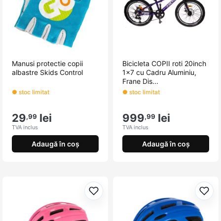
Manusi protectie copii
Bicicleta COPII roti 20inch
albastre Skids Control
1x7 cu Cadru Aluminiu,
Frane Dis...
● stoc limitat
● stoc limitat
29
lei
999
lei
,99
,99
TVA inclus
TVA inclus
Adaugă în coș
Adaugă în coș
Adaugă la favorite
Adau