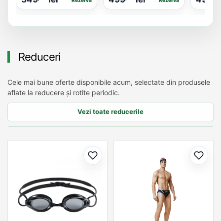
Reduceri
Cele mai bune oferte disponibile acum, selectate din produsele
aflate la reducere și rotite periodic.
Vezi toate reducerile
Adaugă la favorite
Adaug