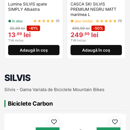
Lumina SILVIS spate
CASCA SKI SILVIS
SIMPLY Albastra
PREMIUM NEGRU MATT
marimea L
★
★
★
★
★
★
★
★
★
★
● în stoc
● stoc limitat
(1)
(1)
35,99 lei
-61%
499,99 lei
-50%
13
lei
249
lei
,99
,99
TVA inclus
TVA inclus
Adaugă în coș
Adaugă în coș
SILVIS
Silvis - Gama Variata de Biciclete Mountain Bikes
Biciclete Carbon
ugă la favorite
Adaugă la favorite
Adaugă