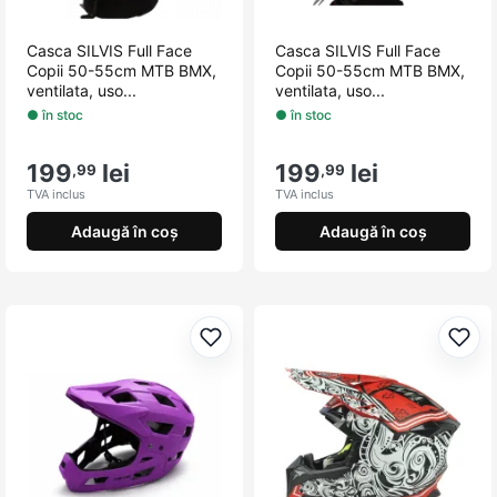
Casca SILVIS Full Face
Casca SILVIS Full Face
Copii 50-55cm MTB BMX,
Copii 50-55cm MTB BMX,
ventilata, uso...
ventilata, uso...
● în stoc
● în stoc
199
lei
199
lei
,99
,99
TVA inclus
TVA inclus
Adaugă în coș
Adaugă în coș
Adaugă la favorite
Adau