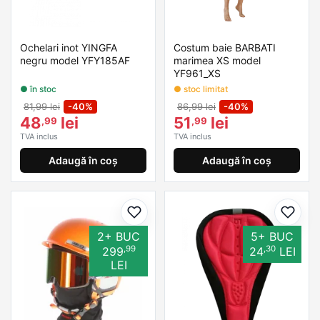
Ochelari inot YINGFA
Costum baie BARBATI
negru model YFY185AF
marimea XS model
YF961_XS
● în stoc
● stoc limitat
81,99 lei
-40%
86,99 lei
-40%
48
lei
51
lei
,99
,99
TVA inclus
TVA inclus
Adaugă în coș
Adaugă în coș
Adaugă la favorite
Adaug
2+ BUC
5+ BUC
,99
,30
299
24
LEI
LEI