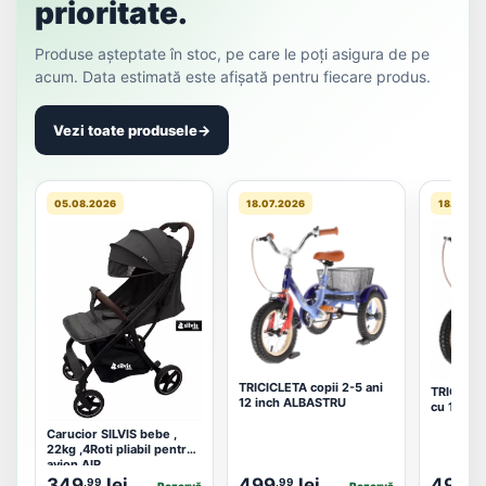
prioritate.
Produse așteptate în stoc, pe care le poți asigura de pe
acum. Data estimată este afișată pentru fiecare produs.
Vezi toate produsele
→
05.08.2026
18.07.2026
18.08.20
TRICICLETA copii 2-5 ani
TRICICLET
12 inch ALBASTRU
cu 12 in
Carucior SILVIS bebe ,
22kg ,4Roti pliabil pentru
avion AIR
349
lei
499
lei
499
,99
,99
,99
Rezervă
Rezervă