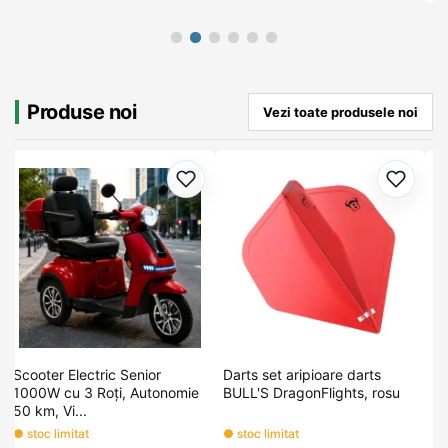
Produse noi
Vezi toate produsele noi
ugă la favorite
Adaugă la favorite
Adaugă
Scooter Electric Senior
Darts set aripioare darts
Tr
1000W cu 3 Roți, Autonomie
BULL'S DragonFlights, rosu
Ro
50 km, Vi...
● stoc limitat
● stoc limitat
● 