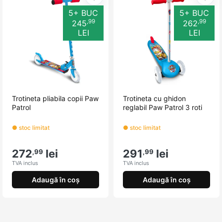
Adaugă la favorite
Adau
5+ BUC
5+ BUC
,99
,99
245
262
LEI
LEI
Trotineta pliabila copii Paw
Trotineta cu ghidon
Patrol
reglabil Paw Patrol 3 roti
● stoc limitat
● stoc limitat
272
lei
291
lei
,99
,99
TVA inclus
TVA inclus
Adaugă în coș
Adaugă în coș