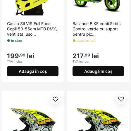
Casca SILVIS Full Face
Ballance BIKE copii Skids
Copii 50-55cm MTB BMX,
Control verde cu suport
ventilata, uso...
pentru pic...
● în stoc
● stoc limitat
199
lei
217
lei
,99
,99
TVA inclus
TVA inclus
Adaugă în coș
Adaugă în coș
Adaugă la favorite
Adau