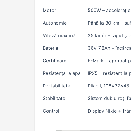
Motor
500W – accelerație
Autonomie
Până la 30 km – suf
Viteză maximă
25 km/h – rapid și s
Baterie
36V 7.8Ah – încărca
Certificare
E-Mark – aprobat pe
Rezistență la apă
IPX5 – rezistent la 
Portabilitate
Pliabil, 108×37×48 
Stabilitate
Sistem dublu roți fa
Control
Display Nixie + frâ