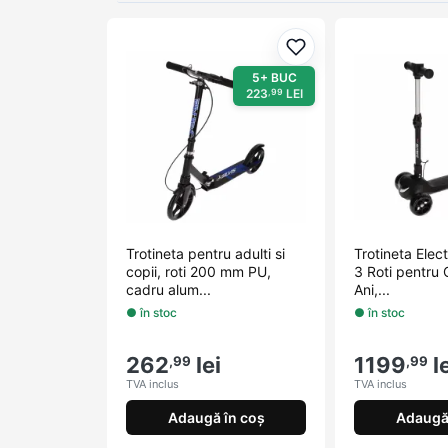
Adaugă la favorite
5+ BUC
223
LEI
,99
Trotineta pentru adulti si
Trotineta Elect
copii, roti 200 mm PU,
3 Roti pentru 
cadru alum...
Ani,...
● în stoc
● în stoc
262
lei
1199
le
,99
,99
TVA inclus
TVA inclus
Adaugă în coș
Adaugă 