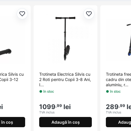
Adaugă la favorite
Adaugă la favorite
rica Silvis cu
Trotineta Electrica Silvis cu
Trotineta fre
Copii 3-12
2 Roti pentru Copii 3-8 Ani,
cadru din ote
I...
aluminiu, r...
● în stoc
● în stoc
i
1099
lei
289
le
,99
,99
TVA inclus
TVA inclus
în coș
Adaugă în coș
Adaug