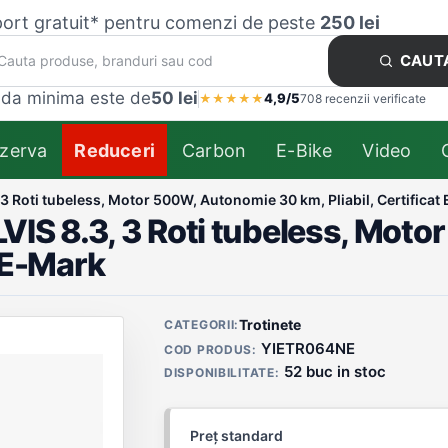
ort gratuit* pentru comenzi de peste
250 lei
CAUT
da minima este de
50 lei
4,9/5
★
★
★
★
★
708 recenzii verificate
zerva
Reduceri
Carbon
E-Bike
Video
, 3 Roti tubeless, Motor 500W, Autonomie 30 km, Pliabil, Certificat
ILVIS 8.3, 3 Roti tubeless, Mo
t E-Mark
Detalii produs
Trotinete
CATEGORII:
YIETR064NE
COD PRODUS:
52 buc in stoc
DISPONIBILITATE:
Preț standard