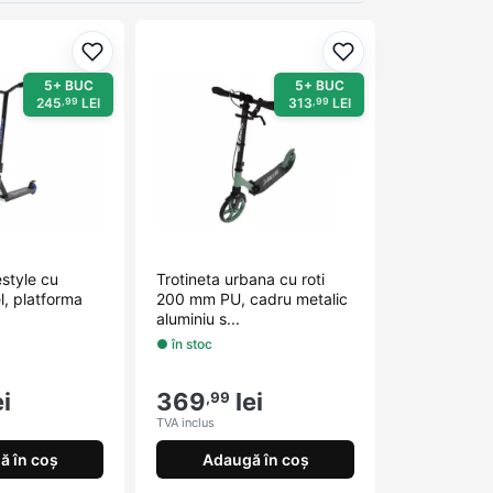
Adaugă la favorite
Adaugă la favorit
5+ BUC
5+ BUC
245
LEI
313
LEI
,99
,99
estyle cu
Trotineta urbana cu roti
l, platforma
200 mm PU, cadru metalic
aluminiu s...
● în stoc
i
369
lei
,99
TVA inclus
ă în coș
Adaugă în coș