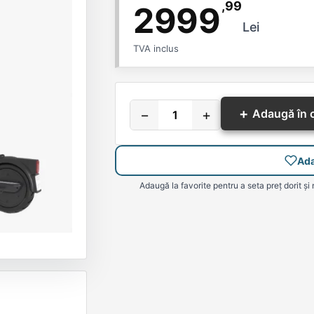
,99
2999
Lei
TVA inclus
+
−
+
Adaugă în 
Ada
Adaugă la favorite pentru a seta preț dorit și 