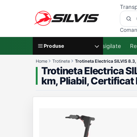
Transp
Coman
Resigilate
Re
Produse
Home
Trotinete
Trotineta Electrica SILVIS 8.3
Trotineta Electrica S
km, Pliabil, Certifica
Galerie produs