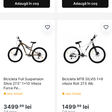
Adaugă în coș
Adaugă în coș
Adaugă la favorite
Ada
Bicicleta Full Suspension
Bicicleta MTB SILVIS 1x9
Silvis 27.5" 1x10 Viteze
viteze Roti 27.5 Alb
Furca Pe...
● stoc limitat
● stoc limitat
3499
lei
1499
lei
,99
,99
TVA inclus
TVA inclus