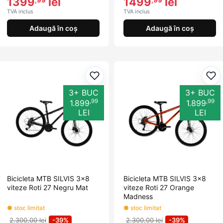
1399
lei
1499
lei
,99
,99
TVA inclus
TVA inclus
Adaugă în coș
Adaugă în coș
Adaugă la favorite
Ada
3+ BUC
3+ BUC
,99
,99
1.899
1.899
LEI
LEI
Bicicleta MTB SILVIS 3x8
Bicicleta MTB SILVIS 3x8
viteze Roti 27 Negru Mat
viteze Roti 27 Orange
Madness
● stoc limitat
● stoc limitat
2.300,00 lei
-39%
2.300,00 lei
-39%