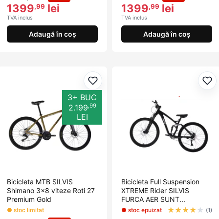
1399
lei
1399
lei
,99
,99
TVA inclus
TVA inclus
Adaugă în coș
Adaugă în coș
Adaugă la favorite
Ada
3+ BUC
,99
2.199
LEI
Bicicleta MTB SILVIS
Bicicleta Full Suspension
Shimano 3x8 viteze Roti 27
XTREME Rider SILVIS
Premium Gold
FURCA AER SUNT...
★
★
★
★
★
● stoc limitat
● stoc epuizat
(1)