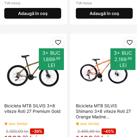
TVA inclus
TVA inclus
Adaugă în coș
Adaugă în coș
Adaugă la favorite
Ada
3+ BUC
3+ BUC
,99
,99
1.899
2.199
LEI
LEI
Bicicleta MTB SILVIS 3x8
Bicicleta MTB SILVIS
viteze Roti 27 Premium Gold
Shimano 3x8 viteze Roti 27
Orange Madne...
● stoc limitat
● stoc limitat
2.300,00 lei
-39%
2.499,99 lei
-40%