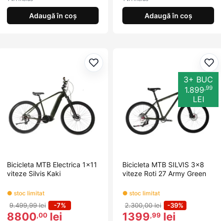
Adaugă în coș
Adaugă în coș
Adaugă la favorite
Ada
3+ BUC
,99
1.899
LEI
Bicicleta MTB Electrica 1x11
Bicicleta MTB SILVIS 3x8
viteze Silvis Kaki
viteze Roti 27 Army Green
● stoc limitat
● stoc limitat
9.499,99 lei
-7%
2.300,00 lei
-39%
8800
lei
1399
lei
,00
,99