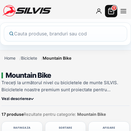
0
Home
Biciclete
Mountain Bike
Mountain Bike
Treceți la următorul nivel cu bicicletele de munte SILVIS.
Bicicletele noastre premium sunt proiectate pentru
performanță și durabilitate, ceea ce le face alegerea perfectă
Vezi descrierea
pentru riderii serioși. Cu o varietate de mărimi de cadru,
stiluri și culori din care puteți alege, veți găsi cu siguranță
17 produse
Rezultate pentru categorie:
Mountain Bike
bicicleta de munte SILVIS perfectă pentru nevoile
dumneavoastră. Bicicletele noastre dispun de componente de
RAFINEAZA
SORTARE
AFISARE