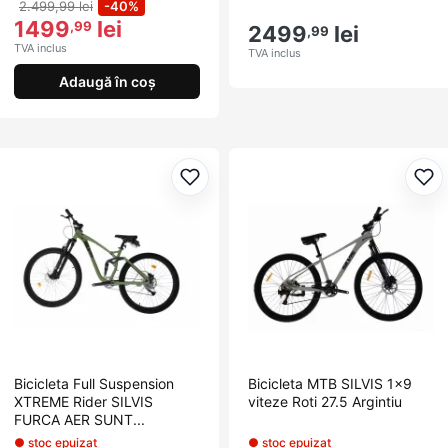
2.499,99 lei
-40%
1499
lei
,99
2499
lei
,99
TVA inclus
TVA inclus
Adaugă în coș
Adaugă la favorite
Ada
Bicicleta Full Suspension
Bicicleta MTB SILVIS 1x9
XTREME Rider SILVIS
viteze Roti 27.5 Argintiu
FURCA AER SUNT...
● stoc epuizat
● stoc epuizat