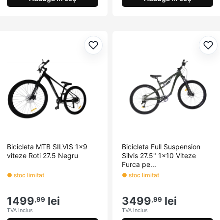
Adaugă la favorite
Ada
Bicicleta MTB SILVIS 1x9
Bicicleta Full Suspension
viteze Roti 27.5 Negru
Silvis 27.5" 1x10 Viteze
Furca pe...
● stoc limitat
● stoc limitat
1499
lei
3499
lei
,99
,99
TVA inclus
TVA inclus