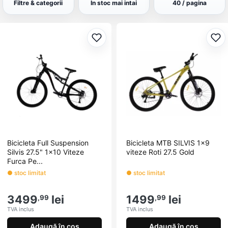
top, inclusiv sisteme de suspensie, fr&acirc;ne hidraulice pe
Filtre & categorii
In stoc mai intai
40 / pagina
disc și materiale ușoare pentru cadru. Fie că abordați terenuri
dificile sau pur și simplu vă plimbați prin natură, bicicletele
montane SILVIS oferă combinația perfectă de control, confort
Adaugă la favorite
Ada
și viteză. &Icirc;mbunătățiți-vă astăzi experiența de ciclism cu
o bicicletă montană SILVIS.
Bicicleta Full Suspension
Bicicleta MTB SILVIS 1x9
Silvis 27.5" 1x10 Viteze
viteze Roti 27.5 Gold
Furca Pe...
● stoc limitat
● stoc limitat
3499
lei
1499
lei
,99
,99
TVA inclus
TVA inclus
Adaugă în coș
Adaugă în coș