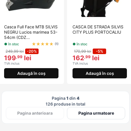
Casca Full Face MTB SILVIS
CASCA DE STRADA SILVIS
NEGRU Lucios marimea 53-
CITY PLUS PORTOCALIU
54cm (CDZ...
★
★
★
★
★
● în stoc
● în stoc
(1)
249,99 lei
-20%
170,99 lei
-5%
199
lei
162
lei
,99
,99
TVA inclus
TVA inclus
Adaugă în coș
Adaugă în coș
Pagina
1
din
4
126 produse in total
Pagina anterioara
Pagina urmatoare