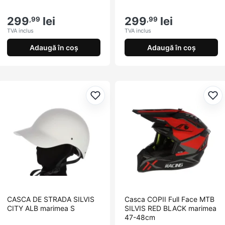
299
lei
299
lei
,99
,99
TVA inclus
TVA inclus
Adaugă în coș
Adaugă în coș
Adaugă la favorite
Ada
CASCA DE STRADA SILVIS
Casca COPII Full Face MTB
CITY ALB marimea S
SILVIS RED BLACK marimea
47-48cm