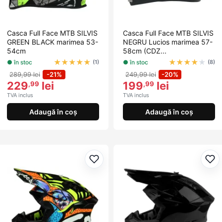
Casca Full Face MTB SILVIS
Casca Full Face MTB SILVIS
GREEN BLACK marimea 53-
NEGRU Lucios marimea 57-
54cm
58cm (CDZ...
★
★
★
★
★
★
★
★
★
★
● în stoc
● în stoc
(1)
(8)
289,99 lei
-21%
249,99 lei
-20%
229
lei
199
lei
,99
,99
TVA inclus
TVA inclus
Adaugă în coș
Adaugă în coș
Adaugă la favorite
Ada