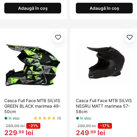
Adaugă în coș
Adaugă în coș
Adaugă la favorite
Ada
Casca Full Face MTB SILVIS
Casca Full Face MTB SILVIS
GREEN BLACK marimea 49-
NEGRU MATT marimea 57-
50cm
58cm
★
★
★
★
★
● în stoc
● în stoc
(1)
289,99 lei
-21%
299,99 lei
-17%
229
lei
249
lei
,99
,99