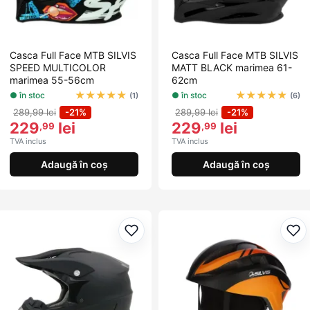
Casca Full Face MTB SILVIS
Casca Full Face MTB SILVIS
SPEED MULTICOLOR
MATT BLACK marimea 61-
marimea 55-56cm
62cm
★
★
★
★
★
★
★
★
★
★
● în stoc
● în stoc
(1)
(6)
289,99 lei
-21%
289,99 lei
-21%
229
lei
229
lei
,99
,99
TVA inclus
TVA inclus
Adaugă în coș
Adaugă în coș
Adaugă la favorite
Ada