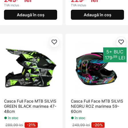
TVA inclus
TVA inclus
Adaugă în coș
Adaugă în coș
Adaugă la favorite
Ada
5+ BUC
,99
179
LEI
Casca Full Face MTB SILVIS
Casca Full Face MTB SILVIS
GREEN BLACK marimea 47-
NEGRU ROZ marimea 59-
48cm
60cm
● în stoc
● în stoc
289,99 lei
-21%
249,99 lei
-20%