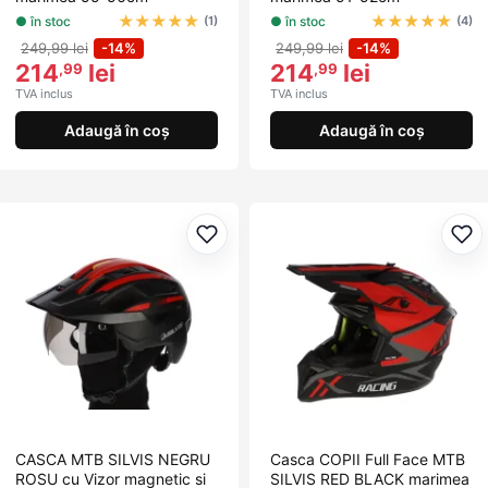
★
★
★
★
★
★
★
★
★
★
● în stoc
● în stoc
(1)
(4)
249,99 lei
-14%
249,99 lei
-14%
214
lei
214
lei
,99
,99
TVA inclus
TVA inclus
Adaugă în coș
Adaugă în coș
Adaugă la favorite
Ada
CASCA MTB SILVIS NEGRU
Casca COPII Full Face MTB
ROSU cu Vizor magnetic si
SILVIS RED BLACK marimea