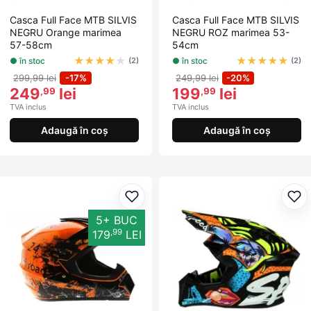
Casca Full Face MTB SILVIS
Casca Full Face MTB SILVIS
NEGRU Orange marimea
NEGRU ROZ marimea 53-
57-58cm
54cm
★
★
★
★
★
★
★
★
★
★
● în stoc
● în stoc
(2)
(2)
299,99 lei
-17%
249,99 lei
-20%
249
lei
199
lei
,99
,99
TVA inclus
TVA inclus
Adaugă în coș
Adaugă în coș
Adaugă la favorite
Ada
5+ BUC
,99
179
LEI