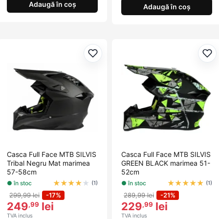
Adaugă în coș
Adaugă în coș
Adaugă la favorite
Ada
Casca Full Face MTB SILVIS
Casca Full Face MTB SILVIS
Tribal Negru Mat marimea
GREEN BLACK marimea 51-
57-58cm
52cm
★
★
★
★
★
★
★
★
★
★
● în stoc
● în stoc
(1)
(1)
299,99 lei
-17%
289,99 lei
-21%
249
lei
229
lei
,99
,99
TVA inclus
TVA inclus