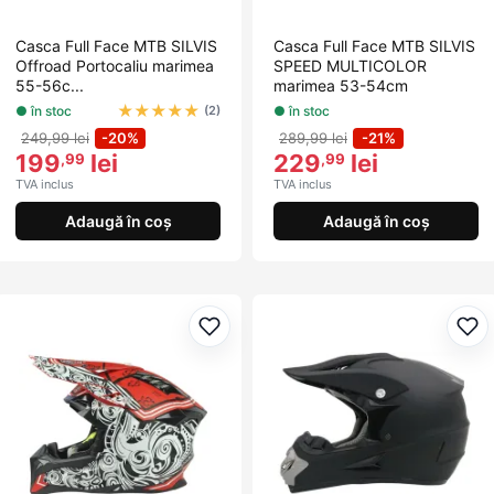
Casca Full Face MTB SILVIS
Casca Full Face MTB SILVIS
Offroad Portocaliu marimea
SPEED MULTICOLOR
55-56c...
marimea 53-54cm
★
★
★
★
★
● în stoc
● în stoc
(2)
249,99 lei
-20%
289,99 lei
-21%
199
lei
229
lei
,99
,99
TVA inclus
TVA inclus
Adaugă în coș
Adaugă în coș
Adaugă la favorite
Ada