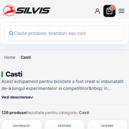
0
Home
Casti
Casti
Acest echipament pentru biciclete a fost creat si imbunatatit
de-a lungul experimentelor si competitiilor&nbsp; in
incercarea de a obtine rezultatul aproape perfect - CASCA DE
Vezi descrierea
PROTECTIE pentru bicicleta. Aerodinamice usoare si
rezistente, acestea isi gasesc utilizarea atat la drum lung, cat
126 produse
Rezultate pentru categorie:
Casti
si in traficul urban, in competitii serioase sau in ture de
agrement.
RAFINEAZA
SORTARE
AFISARE