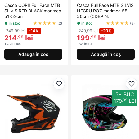
Casca COPII Full Face MTB
Casca Full Face MTB SILVIS
SILVIS RED BLACK marimea
NEGRU ROZ marimea 55-
51-52cm
56cm (CDBPIN...
★
★
★
★
★
★
★
★
★
★
● în stoc
● în stoc
(2)
(5)
249,99 lei
-14%
249,99 lei
-20%
214
lei
199
lei
,99
,99
TVA inclus
TVA inclus
Adaugă în coș
Adaugă în coș
Adaugă la favorite
Ada
5+ BUC
,99
179
LEI