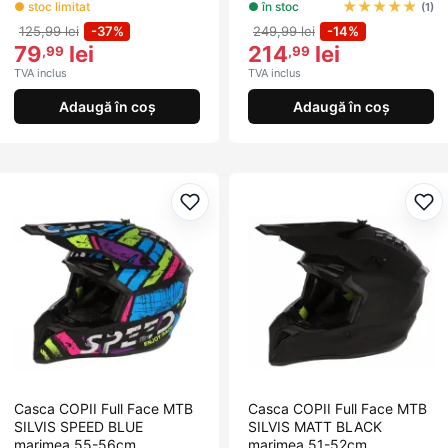
★
★
★
★
★
● stoc limitat
● în stoc
(1)
125,99 lei
-37%
249,99 lei
-14%
79
lei
214
lei
,99
,99
TVA inclus
TVA inclus
Adaugă în coș
Adaugă în coș
Adaugă la favorite
Ada
Casca COPII Full Face MTB
Casca COPII Full Face MTB
SILVIS SPEED BLUE
SILVIS MATT BLACK
marimea 55-56cm
marimea 51-52cm