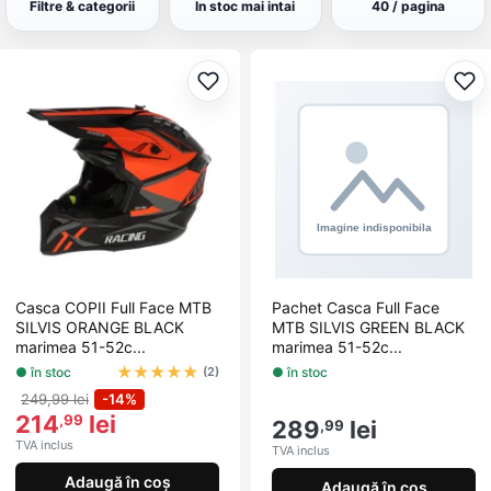
Filtre & categorii
In stoc mai intai
40 / pagina
Adaugă la favorite
Ada
Casca COPII Full Face MTB
Pachet Casca Full Face
SILVIS ORANGE BLACK
MTB SILVIS GREEN BLACK
marimea 51-52c...
marimea 51-52c...
★
★
★
★
★
● în stoc
● în stoc
(2)
249,99 lei
-14%
214
lei
,99
289
lei
,99
TVA inclus
TVA inclus
Adaugă în coș
Adaugă în coș