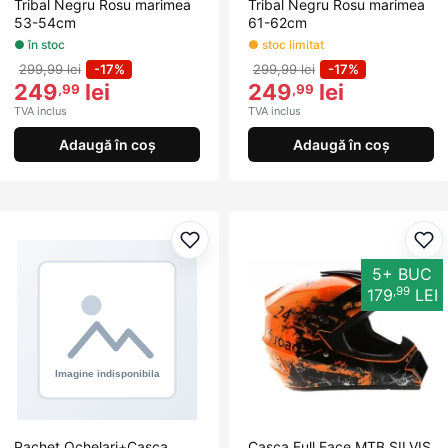
Tribal Negru Rosu marimea
Tribal Negru Rosu marimea
53-54cm
61-62cm
● în stoc
● stoc limitat
299,99 lei
-17%
299,99 lei
-17%
249
lei
249
lei
,99
,99
TVA inclus
TVA inclus
Adaugă în coș
Adaugă în coș
Adaugă la favorite
Ada
5+ BUC
,99
179
LEI
Pachet Ochelari+Casca
Casca Full Face MTB SILVIS