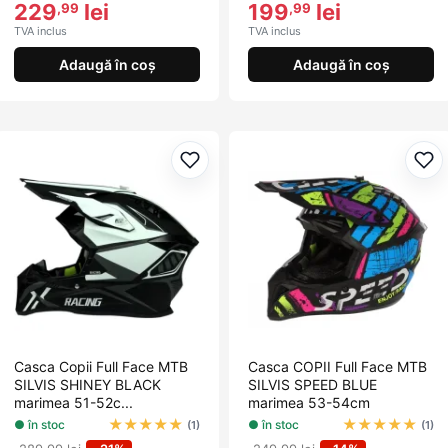
229
lei
199
lei
,99
,99
TVA inclus
TVA inclus
Adaugă în coș
Adaugă în coș
Adaugă la favorite
Ada
Casca Copii Full Face MTB
Casca COPII Full Face MTB
SILVIS SHINEY BLACK
SILVIS SPEED BLUE
marimea 51-52c...
marimea 53-54cm
★
★
★
★
★
★
★
★
★
★
● în stoc
● în stoc
(1)
(1)