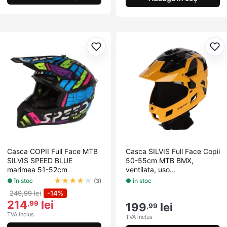
Adaugă la favorite
Ada
Casca COPII Full Face MTB
Casca SILVIS Full Face Copii
SILVIS SPEED BLUE
50-55cm MTB BMX,
marimea 51-52cm
ventilata, uso...
★
★
★
★
★
● în stoc
● în stoc
(3)
249,99 lei
-14%
214
lei
,99
199
lei
,99
TVA inclus
TVA inclus