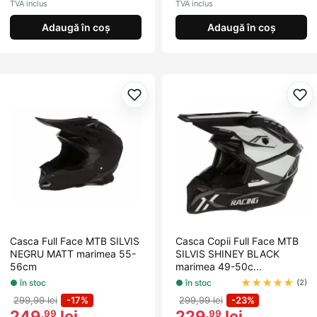
TVA inclus
TVA inclus
Adaugă în coș
Adaugă în coș
Adaugă la favorite
Ada
Casca Full Face MTB SILVIS
Casca Copii Full Face MTB
NEGRU MATT marimea 55-
SILVIS SHINEY BLACK
56cm
marimea 49-50c...
★
★
★
★
★
● în stoc
● în stoc
(2)
299,99 lei
-17%
299,99 lei
-23%
249
lei
229
lei
,99
,99