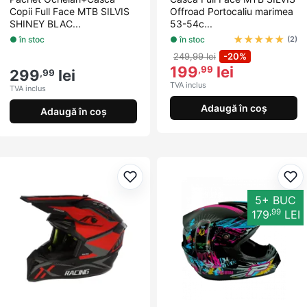
Copii Full Face MTB SILVIS
Offroad Portocaliu marimea
SHINEY BLAC...
53-54c...
★
★
★
★
★
● în stoc
● în stoc
(2)
249,99 lei
-20%
199
lei
,99
299
lei
,99
TVA inclus
TVA inclus
Adaugă în coș
Adaugă în coș
Adaugă la favorite
Ada
5+ BUC
,99
179
LEI