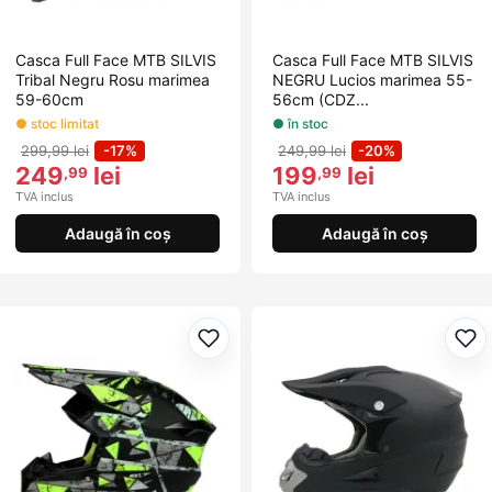
Casca Full Face MTB SILVIS
Casca Full Face MTB SILVIS
Tribal Negru Rosu marimea
NEGRU Lucios marimea 55-
59-60cm
56cm (CDZ...
● stoc limitat
● în stoc
299,99 lei
-17%
249,99 lei
-20%
249
lei
199
lei
,99
,99
TVA inclus
TVA inclus
Adaugă în coș
Adaugă în coș
Adaugă la favorite
Ada