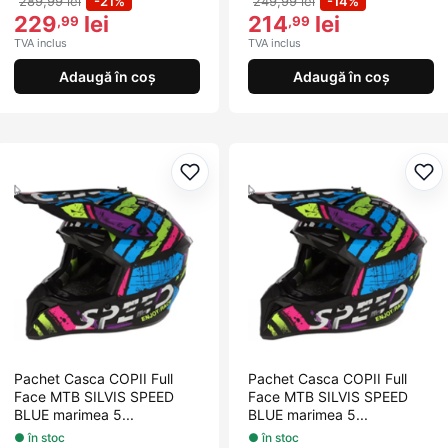
289,99 lei
-21%
249,99 lei
-14%
229
lei
214
lei
,99
,99
TVA inclus
TVA inclus
Adaugă în coș
Adaugă în coș
Adaugă la favorite
Ada
Pachet Casca COPII Full
Pachet Casca COPII Full
Face MTB SILVIS SPEED
Face MTB SILVIS SPEED
BLUE marimea 5...
BLUE marimea 5...
● în stoc
● în stoc