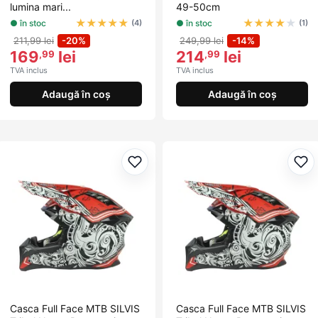
lumina mari...
49-50cm
★
★
★
★
★
★
★
★
★
★
● în stoc
● în stoc
(4)
(1)
211,99 lei
-20%
249,99 lei
-14%
169
lei
214
lei
,99
,99
TVA inclus
TVA inclus
Adaugă în coș
Adaugă în coș
Adaugă la favorite
Ada
Casca Full Face MTB SILVIS
Casca Full Face MTB SILVIS