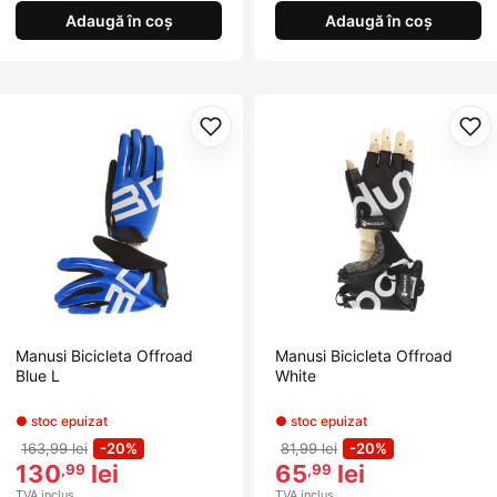
Adaugă în coș
Adaugă în coș
Adaugă la favorite
Ada
Manusi Bicicleta Offroad
Manusi Bicicleta Offroad
Blue L
White
● stoc epuizat
● stoc epuizat
163,99 lei
-20%
81,99 lei
-20%
130
lei
65
lei
,99
,99
TVA inclus
TVA inclus