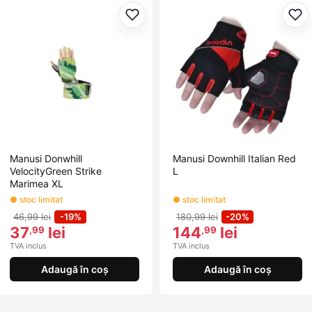
Adaugă la favorite
Ada
Manusi Donwhill
Manusi Downhill Italian Red
VelocityGreen Strike
L
Marimea XL
● stoc limitat
● stoc limitat
46,99 lei
-19%
180,99 lei
-20%
37
lei
144
lei
,99
,99
TVA inclus
TVA inclus
Adaugă în coș
Adaugă în coș