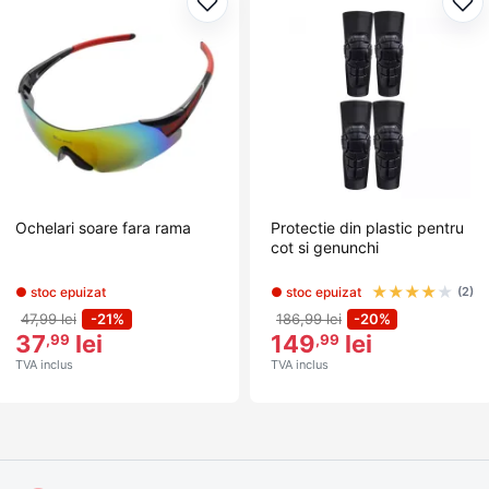
Adaugă la favorite
Ada
Ochelari soare fara rama
Protectie din plastic pentru
cot si genunchi
★
★
★
★
★
● stoc epuizat
● stoc epuizat
(2)
47,99 lei
-21%
186,99 lei
-20%
37
lei
149
lei
,99
,99
TVA inclus
TVA inclus