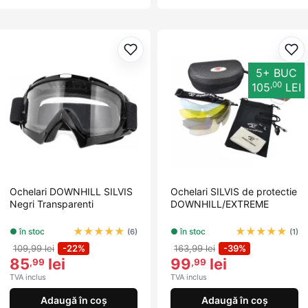
Adaugă la favorite
Ada
5+ BUC
,00
105
LEI
Ochelari DOWNHILL SILVIS
Ochelari SILVIS de protectie
Negri Transparenti
DOWNHILL/EXTREME
★
★
★
★
★
★
★
★
★
★
● în stoc
● în stoc
(6)
(1)
109,99 lei
-22%
163,99 lei
-39%
85
lei
99
lei
,99
,99
TVA inclus
TVA inclus
Adaugă în coș
Adaugă în coș