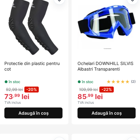
Adaugă la favorite
Ada
Protectie din plastic pentru
Ochelari DOWNHILL SILVIS
cot
Albastri Transparenti
★
★
★
★
★
● în stoc
● în stoc
(2)
92,99 lei
-20%
109,99 lei
-22%
73
lei
85
lei
,99
,99
TVA inclus
TVA inclus
Adaugă în coș
Adaugă în coș