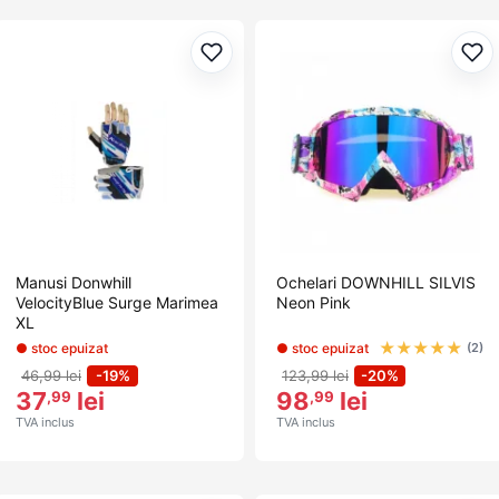
Adaugă la favorite
Ada
Manusi Donwhill
Ochelari DOWNHILL SILVIS
VelocityBlue Surge Marimea
Neon Pink
XL
★
★
★
★
★
● stoc epuizat
● stoc epuizat
(2)
46,99 lei
-19%
123,99 lei
-20%
37
lei
98
lei
,99
,99
TVA inclus
TVA inclus