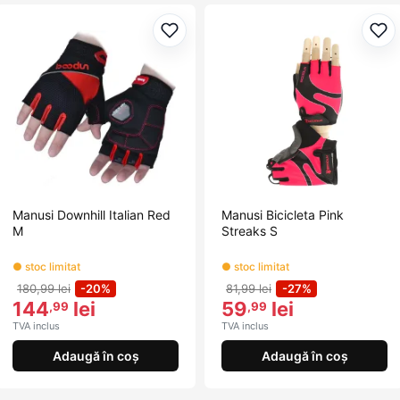
Adaugă la favorite
Ada
Manusi Downhill Italian Red
Manusi Bicicleta Pink
M
Streaks S
● stoc limitat
● stoc limitat
180,99 lei
-20%
81,99 lei
-27%
144
lei
59
lei
,99
,99
TVA inclus
TVA inclus
Adaugă în coș
Adaugă în coș