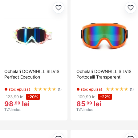
Adaugă la favorite
Ada
Ochelari DOWNHILL SILVIS
Ochelari DOWNHILL SILVIS
Perfect Execution
Portocalii Transparenti
★
★
★
★
★
★
★
★
★
★
● stoc epuizat
● stoc epuizat
(1)
(1)
123,99 lei
-20%
109,99 lei
-22%
98
lei
85
lei
,99
,99
TVA inclus
TVA inclus