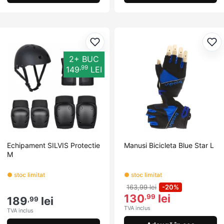
Adaugă la favorite
Ada
2+ BUC
,99
149
LEI
Echipament SILVIS Protectie
Manusi Bicicleta Blue Star L
M
● stoc limitat
● stoc limitat
163,99 lei
-20%
130
lei
,99
189
lei
,99
TVA inclus
TVA inclus