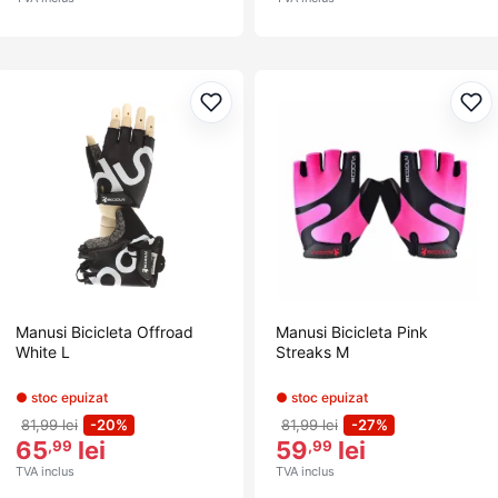
Adaugă la favorite
Ada
Manusi Bicicleta Offroad
Manusi Bicicleta Pink
White L
Streaks M
● stoc epuizat
● stoc epuizat
81,99 lei
-20%
81,99 lei
-27%
65
lei
59
lei
,99
,99
TVA inclus
TVA inclus