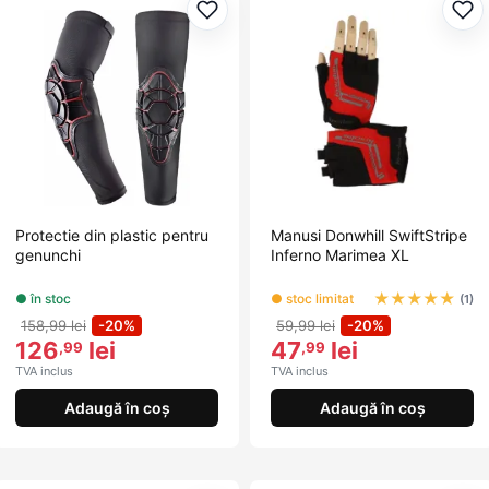
Adaugă la favorite
Ada
Protectie din plastic pentru
Manusi Donwhill SwiftStripe
genunchi
Inferno Marimea XL
★
★
★
★
★
● în stoc
● stoc limitat
(1)
158,99 lei
-20%
59,99 lei
-20%
126
lei
47
lei
,99
,99
TVA inclus
TVA inclus
Adaugă în coș
Adaugă în coș