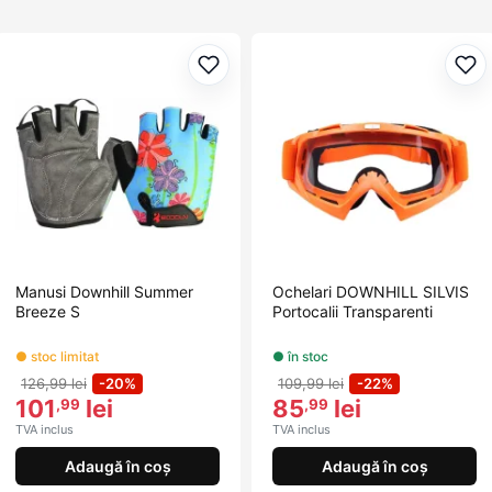
Adaugă la favorite
Ada
Manusi Downhill Summer
Ochelari DOWNHILL SILVIS
Breeze S
Portocalii Transparenti
● stoc limitat
● în stoc
126,99 lei
-20%
109,99 lei
-22%
101
lei
85
lei
,99
,99
TVA inclus
TVA inclus
Adaugă în coș
Adaugă în coș