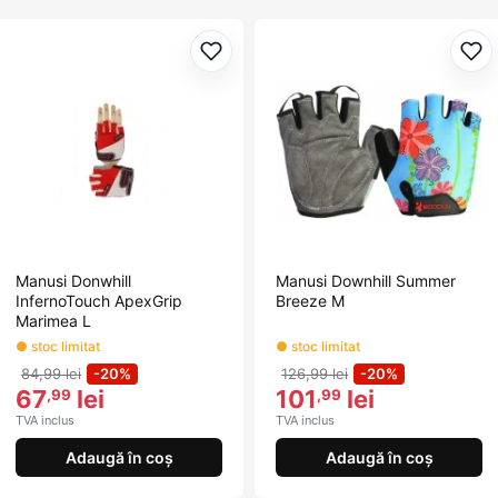
Adaugă la favorite
Ada
Manusi Donwhill
Manusi Downhill Summer
InfernoTouch ApexGrip
Breeze M
Marimea L
● stoc limitat
● stoc limitat
84,99 lei
-20%
126,99 lei
-20%
67
lei
101
lei
,99
,99
TVA inclus
TVA inclus
Adaugă în coș
Adaugă în coș