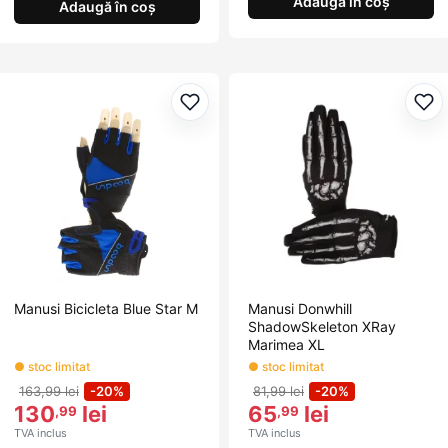
Adaugă în coș
Adaugă în coș
Adaugă la favorite
Ada
Manusi Bicicleta Blue Star M
Manusi Donwhill
ShadowSkeleton XRay
Marimea XL
● stoc limitat
● stoc limitat
163,99 lei
-20%
81,99 lei
-20%
130
lei
65
lei
,99
,99
TVA inclus
TVA inclus