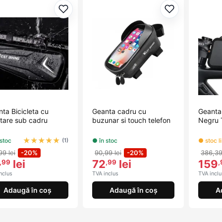
Adaugă la favorite
Adaugă la fav
ta Bicicleta cu
Geanta cadru cu
Geanta
tare sub cadru
buzunar si touch telefon
Negru
★
★
★
★
★
 stoc
● în stoc
● stoc l
(1)
99 lei
-20%
90,99 lei
-20%
386,39
lei
72
lei
159
,99
,99
,
nclus
TVA inclus
TVA inclu
Adaugă în coș
Adaugă în coș
A