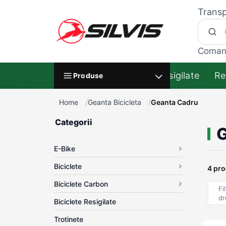
Transp
Coman
Resigilate
Re
Produse
Home
Geanta Bicicleta
Geanta Cadru
Categorii
G
E-Bike
Biciclete
4 pr
Biciclete Carbon
Fi
dr
Biciclete Resigilate
Trotinete