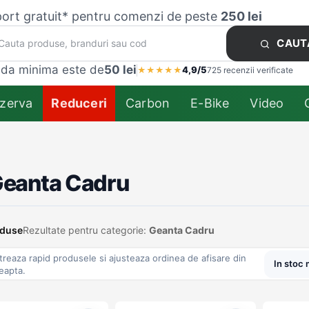
ort gratuit* pentru comenzi de peste
250 lei
CAUT
da minima este de
50 lei
4,9/5
★
★
★
★
★
725 recenzii verificate
zerva
Reduceri
Carbon
E-Bike
Video
eanta Cadru
oduse
Rezultate pentru categorie:
Geanta Cadru
ltreaza rapid produsele si ajusteaza ordinea de afisare din
eapta.