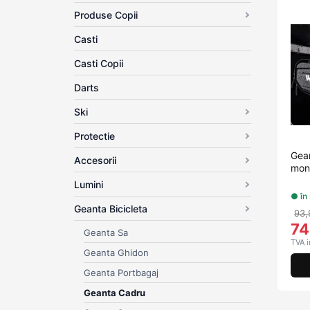
Produse Copii
Casti
Casti Copii
Darts
Ski
Protectie
Gean
Accesorii
mon
Lumini
● în
Geanta Bicicleta
93,
74
Geanta Sa
TVA i
Geanta Ghidon
Geanta Portbagaj
Geanta Cadru