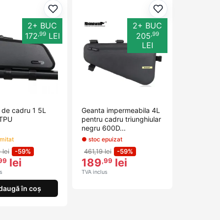
orite
Adaugă la favorite
Adaugă la favori
2+ BUC
2+ BUC
,99
,99
172
LEI
205
LEI
 de cadru 1 5L
Geanta impermeabila 4L
 TPU
pentru cadru triunghiular
negru 600D...
imitat
● stoc epuizat
 lei
-59%
461,19 lei
-59%
lei
189
lei
99
,99
s
TVA inclus
daugă în coș