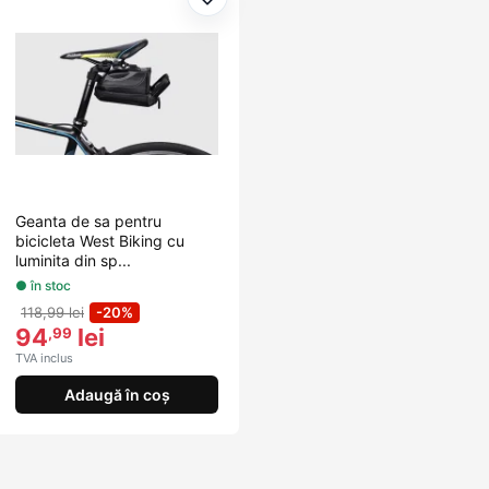
Adaugă la favorite
Geanta de sa pentru
bicicleta West Biking cu
luminita din sp...
● în stoc
118,99 lei
-20%
94
lei
,99
TVA inclus
Adaugă în coș