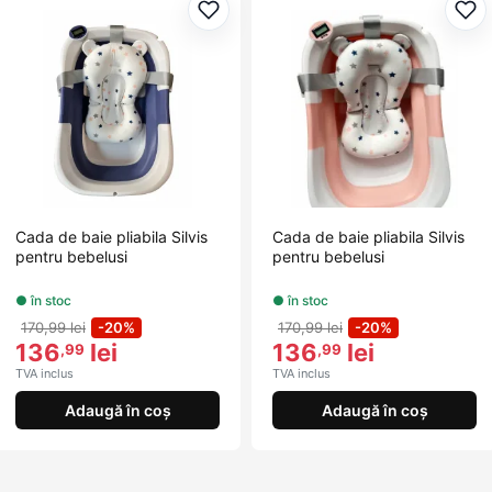
Adaugă la favorite
Ada
Cada de baie pliabila Silvis
Cada de baie pliabila Silvis
pentru bebelusi
pentru bebelusi
● în stoc
● în stoc
170,99 lei
-20%
170,99 lei
-20%
136
lei
136
lei
,99
,99
TVA inclus
TVA inclus
Adaugă în coș
Adaugă în coș