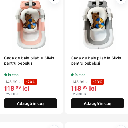
Adaugă la favorite
Ada
Cada de baie pliabila Silvis
Cada de baie pliabila Silvis
pentru bebelusi
pentru bebelusi
● în stoc
● în stoc
148,99 lei
-20%
148,99 lei
-20%
118
lei
118
lei
,99
,99
TVA inclus
TVA inclus
Adaugă în coș
Adaugă în coș