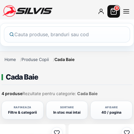
0
Home
Produse Copii
Cada Baie
Cada Baie
4 produse
Rezultate pentru categorie:
Cada Baie
RAFINEAZA
SORTARE
AFISARE
Filtre & categorii
In stoc mai intai
40 / pagina