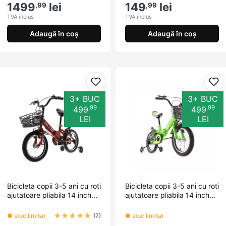
1499
lei
149
lei
,99
,99
TVA inclus
TVA inclus
Adaugă în coș
Adaugă în coș
Adaugă la favorite
Ada
3+ BUC
3+ BUC
,99
,99
499
499
LEI
LEI
Bicicleta copii 3-5 ani cu roti
Bicicleta copii 3-5 ani cu roti
ajutatoare pliabila 14 inch...
ajutatoare pliabila 14 inch...
★
★
★
★
★
● stoc limitat
● stoc limitat
(2)