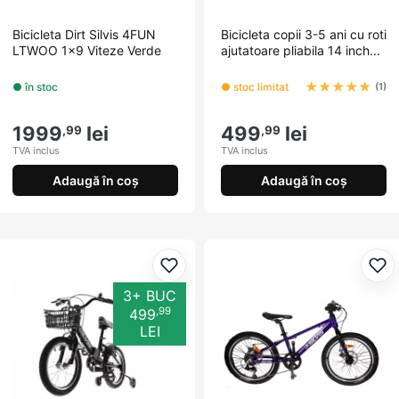
Bicicleta Dirt Silvis 4FUN
Bicicleta copii 3-5 ani cu roti
LTWOO 1x9 Viteze Verde
ajutatoare pliabila 14 inch...
★
★
★
★
★
● în stoc
● stoc limitat
(1)
1999
lei
499
lei
,99
,99
TVA inclus
TVA inclus
Adaugă în coș
Adaugă în coș
Adaugă la favorite
Ada
3+ BUC
,99
499
LEI