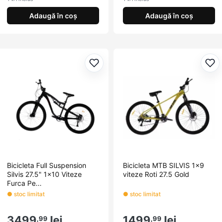
Adaugă în coș
Adaugă în coș
Adaugă la favorite
Ada
Bicicleta Full Suspension
Bicicleta MTB SILVIS 1x9
Silvis 27.5" 1x10 Viteze
viteze Roti 27.5 Gold
Furca Pe...
● stoc limitat
● stoc limitat
3499
lei
1499
lei
,99
,99