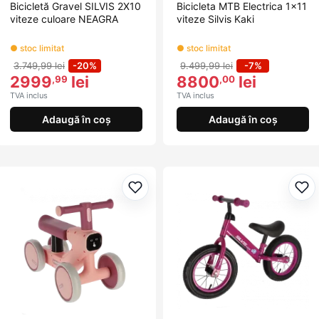
Bicicletă Gravel SILVIS 2X10
Bicicleta MTB Electrica 1x11
viteze culoare NEAGRA
viteze Silvis Kaki
● stoc limitat
● stoc limitat
3.749,99 lei
-20%
9.499,99 lei
-7%
2999
lei
8800
lei
,99
,00
TVA inclus
TVA inclus
Adaugă în coș
Adaugă în coș
Adaugă la favorite
Ada