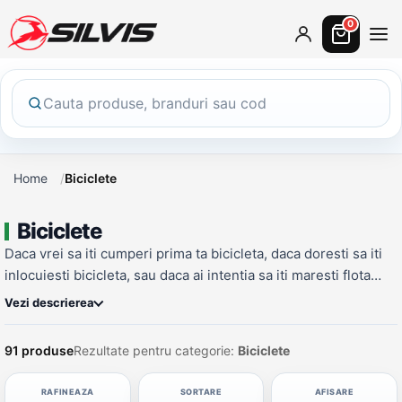
0
Home
Biciclete
Biciclete
Daca vrei sa iti cumperi prima ta bicicleta, daca doresti sa iti
inlocuiesti bicicleta, sau daca ai intentia sa iti maresti flota
personala de biciclete, atunci ai nevoie de multe detalii si
Vezi descrierea
sfaturi punctuale!Poti alege dintr-o gama vasta de produse si
primesti consultanta specializata. Ai parte de service
91 produse
Rezultate pentru categorie:
Biciclete
autorizat pe toate marcile din portofoliu
RAFINEAZA
SORTARE
AFISARE