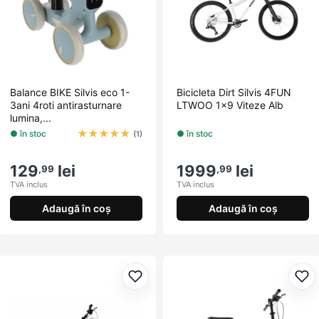
Balance BIKE Silvis eco 1-
Bicicleta Dirt Silvis 4FUN
3ani 4roti antirasturnare
LTWOO 1x9 Viteze Alb
lumina,...
★
★
★
★
★
● în stoc
● în stoc
(1)
129
lei
1999
lei
,99
,99
TVA inclus
TVA inclus
Adaugă în coș
Adaugă în coș
Adaugă la favorite
Ada