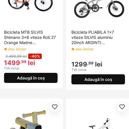
Bicicleta MTB SILVIS
Bicicleta PLIABILA 1x7
Shimano 3x8 viteze Roti 27
viteze SILVIS aluminiu
Orange Madne...
20inch ARGINTI...
● stoc limitat
● stoc limitat
2.499,99 lei
-40%
1499
lei
,99
1299
lei
,99
TVA inclus
TVA inclus
Adaugă în coș
Adaugă în coș
Adaugă la favorite
Ada