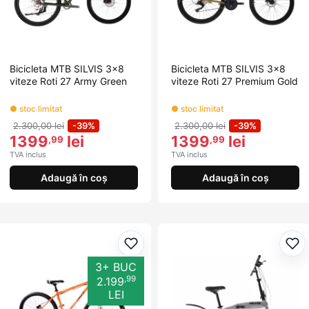
Bicicleta MTB SILVIS 3x8
Bicicleta MTB SILVIS 3x8
viteze Roti 27 Army Green
viteze Roti 27 Premium Gold
● stoc limitat
● stoc limitat
2.300,00 lei
-39%
2.300,00 lei
-39%
1399
lei
1399
lei
,99
,99
TVA inclus
TVA inclus
Adaugă în coș
Adaugă în coș
Adaugă la favorite
Ada
3+ BUC
,99
2.199
LEI