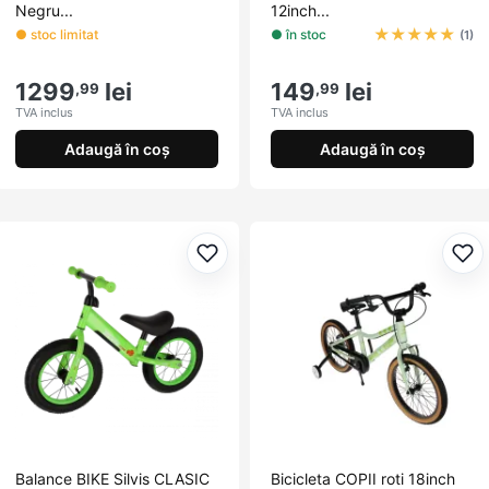
Negru...
12inch...
★
★
★
★
★
● stoc limitat
● în stoc
(1)
1299
lei
149
lei
,99
,99
TVA inclus
TVA inclus
Adaugă în coș
Adaugă în coș
Adaugă la favorite
Ada
Balance BIKE Silvis CLASIC
Bicicleta COPII roti 18inch