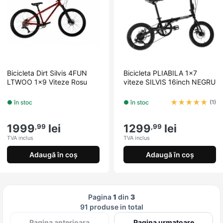
Bicicleta Dirt Silvis 4FUN
Bicicleta PLIABILA 1x7
LTWOO 1x9 Viteze Rosu
viteze SILVIS 16inch NEGRU
★
★
★
★
★
● în stoc
● în stoc
(1)
1999
lei
1299
lei
,99
,99
TVA inclus
TVA inclus
Adaugă în coș
Adaugă în coș
Pagina
1
din
3
91 produse in total
Pagina anterioara
Pagina urmatoare