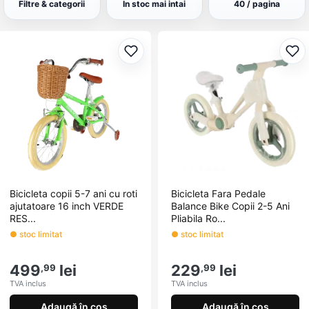
Filtre & categorii
In stoc mai intai
40 / pagina
Adaugă la favorite
Ada
Bicicleta copii 5-7 ani cu roti
Bicicleta Fara Pedale
ajutatoare 16 inch VERDE
Balance Bike Copii 2-5 Ani
RES...
Pliabila Ro...
● stoc limitat
● stoc limitat
499
lei
229
lei
,99
,99
TVA inclus
TVA inclus
Adaugă în coș
Adaugă în coș