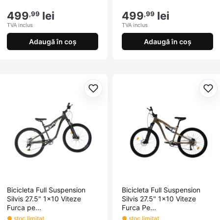
499
lei
499
lei
,99
,99
TVA inclus
TVA inclus
Adaugă în coș
Adaugă în coș
Adaugă la favorite
Ada
Bicicleta Full Suspension
Bicicleta Full Suspension
Silvis 27.5" 1x10 Viteze
Silvis 27.5" 1x10 Viteze
Furca pe...
Furca Pe...
● stoc limitat
● stoc limitat