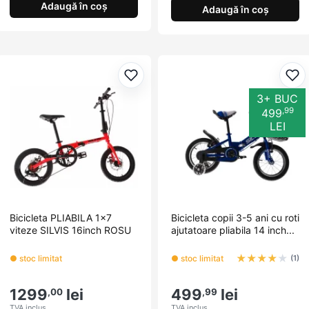
Adaugă în coș
Adaugă în coș
Adaugă la favorite
Ada
3+ BUC
,99
499
LEI
Bicicleta PLIABILA 1x7
Bicicleta copii 3-5 ani cu roti
viteze SILVIS 16inch ROSU
ajutatoare pliabila 14 inch...
★
★
★
★
★
● stoc limitat
● stoc limitat
(1)
1299
lei
499
lei
,00
,99
TVA inclus
TVA inclus