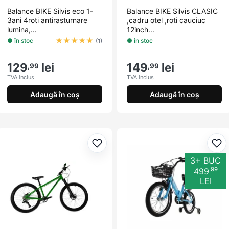
Balance BIKE Silvis eco 1-
Balance BIKE Silvis CLASIC
3ani 4roti antirasturnare
,cadru otel ,roti cauciuc
lumina,...
12inch...
★
★
★
★
★
● în stoc
● în stoc
(1)
129
lei
149
lei
,99
,99
TVA inclus
TVA inclus
Adaugă în coș
Adaugă în coș
Adaugă la favorite
Ada
3+ BUC
,99
499
LEI