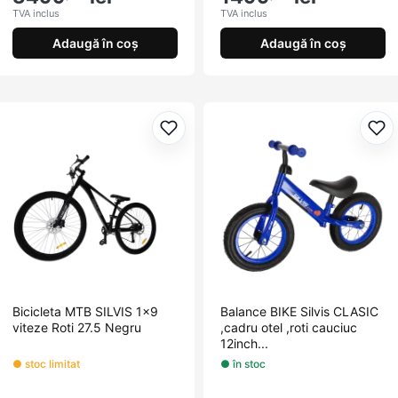
TVA inclus
TVA inclus
Adaugă în coș
Adaugă în coș
Adaugă la favorite
Ada
Bicicleta MTB SILVIS 1x9
Balance BIKE Silvis CLASIC
viteze Roti 27.5 Negru
,cadru otel ,roti cauciuc
12inch...
● stoc limitat
● în stoc