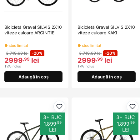
Bicicletă Gravel SILVIS 2X10
Bicicletă Gravel SILVIS 2X10
viteze culoare ARGINTIE
viteze culoare KAKI
● stoc limitat
● stoc limitat
3.749,99 lei
-20%
3.749,99 lei
-20%
2999
lei
2999
lei
,99
,99
TVA inclus
TVA inclus
Adaugă în coș
Adaugă în coș
Adaugă la favorite
Ada
3+ BUC
3+ BUC
,99
,99
1.899
1.899
LEI
LEI