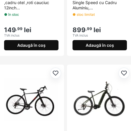
,cadru otel ,roti cauciuc
Single Speed cu Cadru
12inch...
Aluminiu,...
● în stoc
● stoc limitat
149
lei
899
lei
,99
,99
TVA inclus
TVA inclus
Adaugă în coș
Adaugă în coș
Adaugă la favorite
Ada