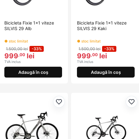
Bicicleta Fixie 1x1 viteze
Bicicleta Fixie 1x1 viteze
SILVIS 29 Alb
SILVIS 29 Kaki
● stoc limitat
● stoc limitat
1.500,00 lei
-33%
1.500,00 lei
-33%
999
lei
999
lei
,00
,00
TVA inclus
TVA inclus
Adaugă în coș
Adaugă în coș
Adaugă la favorite
Ada