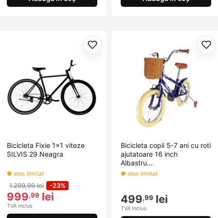
Adaugă la favorite
Ada
Bicicleta Fixie 1x1 viteze
Bicicleta copii 5-7 ani cu roti
SILVIS 29 Neagra
ajutatoare 16 inch
Albastru...
● stoc limitat
● stoc limitat
1.299,99 lei
-23%
999
lei
,99
499
lei
,99
TVA inclus
TVA inclus