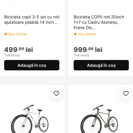
Bicicleta copii 3-5 ani cu roti
Bicicleta COPII roti 20inch
ajutatoare pliabila 14 inch...
1x7 cu Cadru Aluminiu,
Frane Dis...
● stoc limitat
● stoc limitat
499
lei
999
lei
,99
,99
TVA inclus
TVA inclus
Adaugă în coș
Adaugă în coș
Adaugă la favorite
Ada