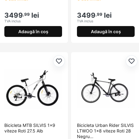
3499
lei
3499
lei
,99
,99
TVA inclus
TVA inclus
Adaugă în coș
Adaugă în coș
Adaugă la favorite
Ada
Bicicleta MTB SILVIS 1x9
Bicicleta Urban Rider SILVIS
viteze Roti 27.5 Alb
LTWOO 1x8 viteze Roti 28
Negru...