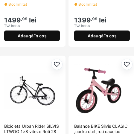
● stoc limitat
● stoc limitat
1499
lei
1399
lei
,99
,99
TVA inclus
TVA inclus
Adaugă în coș
Adaugă în coș
Adaugă la favorite
Ada
Bicicleta Urban Rider SILVIS
Balance BIKE Silvis CLASIC
LTWOO 1x8 viteze Roti 28
,cadru otel ,roti cauciuc