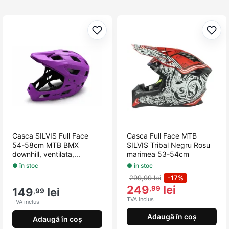
Adaugă la favorite
Adau
Casca SILVIS Full Face
Casca Full Face MTB
54-58cm MTB BMX
SILVIS Tribal Negru Rosu
downhill, ventilata,...
marimea 53-54cm
● în stoc
● în stoc
299,99 lei
-17%
249
lei
,99
149
lei
,99
TVA inclus
TVA inclus
Adaugă în coș
Adaugă în coș