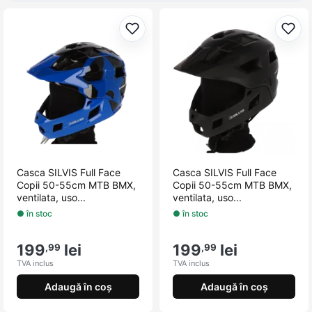
Adaugă la favorite
Adau
Casca SILVIS Full Face
Casca SILVIS Full Face
Copii 50-55cm MTB BMX,
Copii 50-55cm MTB BMX,
ventilata, uso...
ventilata, uso...
● în stoc
● în stoc
199
lei
199
lei
,99
,99
TVA inclus
TVA inclus
Adaugă în coș
Adaugă în coș