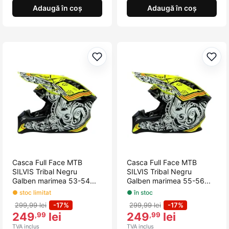
Adaugă în coș
Adaugă în coș
Adaugă la favorite
Adau
Casca Full Face MTB
Casca Full Face MTB
SILVIS Tribal Negru
SILVIS Tribal Negru
Galben marimea 53-54...
Galben marimea 55-56...
● stoc limitat
● în stoc
299,99 lei
-17%
299,99 lei
-17%
249
lei
249
lei
,99
,99
TVA inclus
TVA inclus