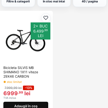
Filtre & categorii
In stoc mai intai
40 / pagina
Adaugă la favorite
2+ BUC
,99
6.499
LEI
Bicicleta SILVIS MB
SHIMANO 1X11 viteze
29X46 CARBON
● stoc limitat
7.999,99 lei
-13%
6999
lei
,99
TVA inclus
Adaugă în coș