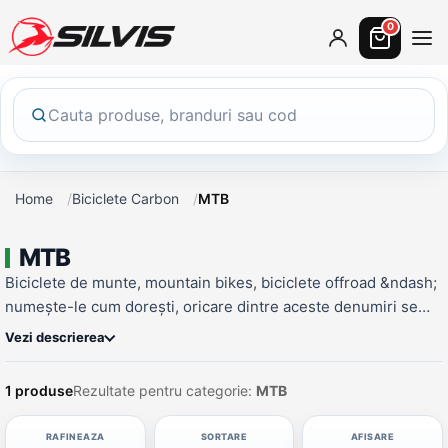
0
Home
Biciclete Carbon
MTB
MTB
Biciclete de munte, mountain bikes, biciclete offroad &ndash;
numește-le cum dorești, oricare dintre aceste denumiri se
referă la un singur lucru și anume la o categorie de biciclete
Vezi descrierea
special concepută pentru drumurile accidentate sau pantele
mai abrupte.... pe scurt, pentru traseele montane dificile.
1 produse
Rezultate pentru categorie:
MTB
RAFINEAZA
SORTARE
AFISARE