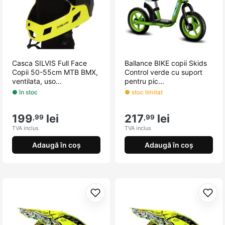
Casca SILVIS Full Face
Ballance BIKE copii Skids
Copii 50-55cm MTB BMX,
Control verde cu suport
ventilata, uso...
pentru pic...
● în stoc
● stoc limitat
199
lei
217
lei
,99
,99
TVA inclus
TVA inclus
Adaugă în coș
Adaugă în coș
Adaugă la favorite
Adau