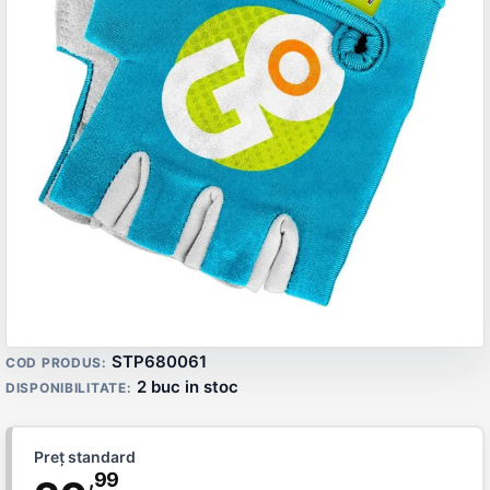
Detalii produs
STP680061
COD PRODUS:
2 buc in stoc
DISPONIBILITATE:
Preț standard
,99