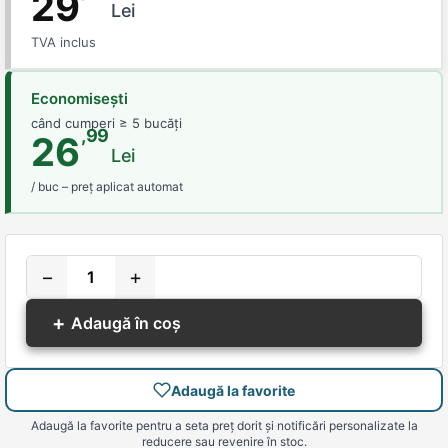
29
Lei
TVA inclus
Economisești
când cumperi ≥ 5 bucăți
,99
26
Lei
/ buc – preț aplicat automat
−
+
+
Adaugă în coș
Adaugă la favorite
Adaugă la favorite pentru a seta preț dorit și notificări personalizate la
reducere sau revenire în stoc.