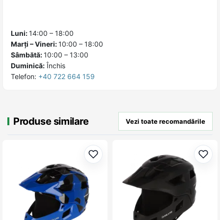
Luni:
14:00 – 18:00
Marți – Vineri:
10:00 – 18:00
Sâmbătă:
10:00 – 13:00
Duminică:
Închis
Telefon:
+40 722 664 159
Produse similare
Vezi toate recomandările
Adaugă la favorite
Adau