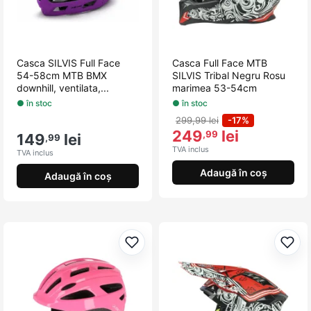
Casca SILVIS Full Face
Casca Full Face MTB
54-58cm MTB BMX
SILVIS Tribal Negru Rosu
downhill, ventilata,...
marimea 53-54cm
● în stoc
● în stoc
299,99 lei
-17%
249
lei
,99
149
lei
,99
TVA inclus
TVA inclus
Adaugă în coș
Adaugă în coș
Adaugă la favorite
Adau