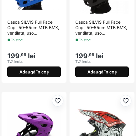
Casca SILVIS Full Face
Casca SILVIS Full Face
Copii 50-55cm MTB BMX,
Copii 50-55cm MTB BMX,
ventilata, uso...
ventilata, uso...
● în stoc
● în stoc
199
lei
199
lei
,99
,99
TVA inclus
TVA inclus
Adaugă în coș
Adaugă în coș
Adaugă la favorite
Adau