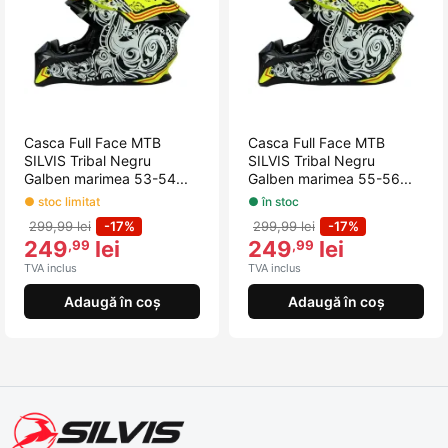
Casca Full Face MTB
Casca Full Face MTB
SILVIS Tribal Negru
SILVIS Tribal Negru
Galben marimea 53-54...
Galben marimea 55-56...
● stoc limitat
● în stoc
299,99 lei
-17%
299,99 lei
-17%
249
lei
249
lei
,99
,99
TVA inclus
TVA inclus
Adaugă în coș
Adaugă în coș