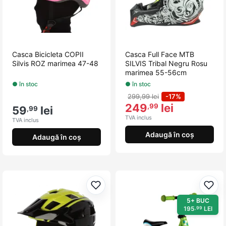
Casca Bicicleta COPII
Casca Full Face MTB
Silvis ROZ marimea 47-48
SILVIS Tribal Negru Rosu
marimea 55-56cm
● în stoc
● în stoc
299,99 lei
-17%
249
lei
,99
59
lei
,99
TVA inclus
TVA inclus
Adaugă în coș
Adaugă în coș
Adaugă la favorite
Adau
5+ BUC
195
LEI
,99