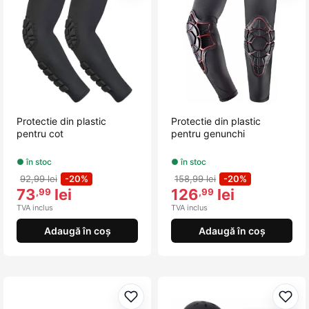
Protectie din plastic
Protectie din plastic
pentru cot
pentru genunchi
● în stoc
● în stoc
92,99 lei
-20%
158,99 lei
-20%
73
lei
126
lei
,99
,99
TVA inclus
TVA inclus
Adaugă în coș
Adaugă în coș
Adaugă la favorite
Adau