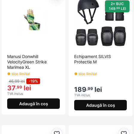
2+ BUC
149
LEI
,99
Manusi Donwhill
Echipament SILVIS
VelocityGreen Strike
Protectie M
Marimea XL
● stoc limitat
● stoc limitat
46,99 lei
-19%
37
lei
,99
189
lei
,99
TVA inclus
TVA inclus
Adaugă în coș
Adaugă în coș