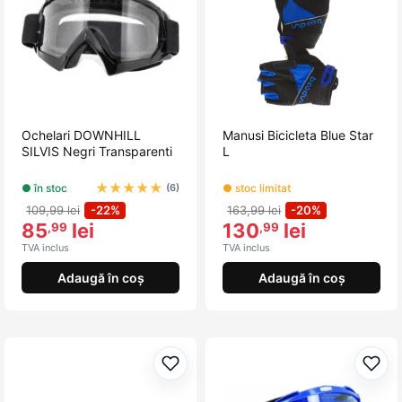
Ochelari DOWNHILL
Manusi Bicicleta Blue Star
SILVIS Negri Transparenti
L
★
★
★
★
★
● în stoc
● stoc limitat
(6)
109,99 lei
-22%
163,99 lei
-20%
85
lei
130
lei
,99
,99
TVA inclus
TVA inclus
Adaugă în coș
Adaugă în coș
Adaugă la favorite
Adau