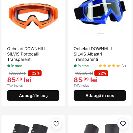
Ochelari DOWNHILL
Ochelari DOWNHILL
SILVIS Portocalii
SILVIS Albastri
Transparenti
Transparenti
★
★
★
★
★
● în stoc
● în stoc
(2)
109,99 lei
-22%
109,99 lei
-22%
85
lei
85
lei
,99
,99
TVA inclus
TVA inclus
Adaugă în coș
Adaugă în coș
Adaugă la favorite
Adau