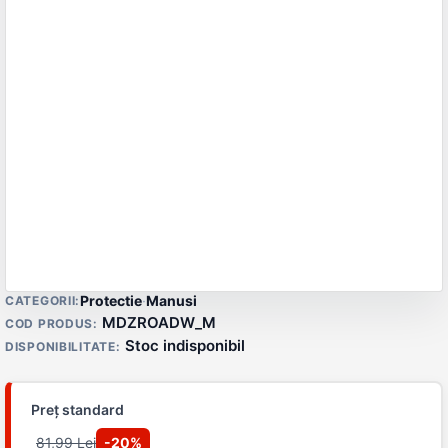
Detalii produs
Protectie
·
Manusi
CATEGORII:
MDZROADW_M
COD PRODUS:
Stoc indisponibil
DISPONIBILITATE:
Preț standard
81,99 Lei
-20%