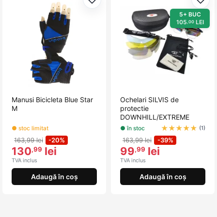
Adaugă la favorite
Adau
5+ BUC
105
LEI
,00
Manusi Bicicleta Blue Star
Ochelari SILVIS de
M
protectie
DOWNHILL/EXTREME
★
★
★
★
★
● stoc limitat
● în stoc
(1)
163,99 lei
-20%
163,99 lei
-39%
130
lei
99
lei
,99
,99
TVA inclus
TVA inclus
Adaugă în coș
Adaugă în coș