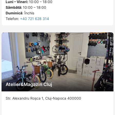
Luni – Vineri:
10:00 – 18:00
Sâmbătă:
10:00 – 18:00
Duminică
:
Închis
Telefon:
+40 721 628 314
Atelier&Magazin Cluj
Str. Alexandru Roșca 1, Cluj-Napoca 400000