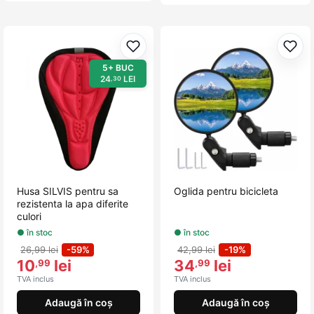
Adaugă la favorite
Adau
5+ BUC
24
LEI
,30
Husa SILVIS pentru sa
Oglida pentru bicicleta
rezistenta la apa diferite
culori
● în stoc
● în stoc
26,99 lei
-59%
42,99 lei
-19%
10
lei
34
lei
,99
,99
TVA inclus
TVA inclus
Adaugă în coș
Adaugă în coș