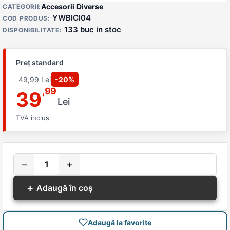
Detalii produs
Accesorii
·
Diverse
CATEGORII:
YWBICI04
COD PRODUS:
133 buc in stoc
DISPONIBILITATE:
Preț standard
49,99 Lei
-20%
,99
39
Lei
TVA inclus
−
+
+
Adaugă în coș
Adaugă la favorite