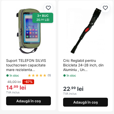
Adaugă la favorite
Adau
3+ BUC
20
LEI
,00
Suport TELEFON SILVIS
Cric Reglabil pentru
touchscreen capacitate
Bicicleta 24–28 inch, din
mare rezistenta...
Aluminiu , Un...
★
★
★
★
★
● în stoc
● în stoc
(1)
45,00 lei
-67%
14
lei
,99
22
lei
,99
TVA inclus
TVA inclus
Adaugă în coș
Adaugă în coș