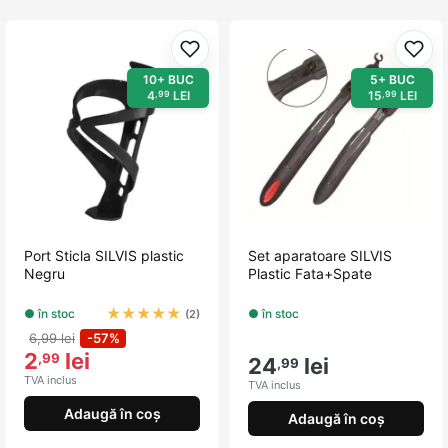
Adaugă la favorite
Adau
10+ BUC
5+ BUC
4
LEI
15
LEI
,99
,99
Port Sticla SILVIS plastic
Set aparatoare SILVIS
Negru
Plastic Fata+Spate
★
★
★
★
★
● în stoc
● în stoc
(2)
6,99 lei
-57%
2
lei
,99
24
lei
,99
TVA inclus
TVA inclus
Adaugă în coș
Adaugă în coș