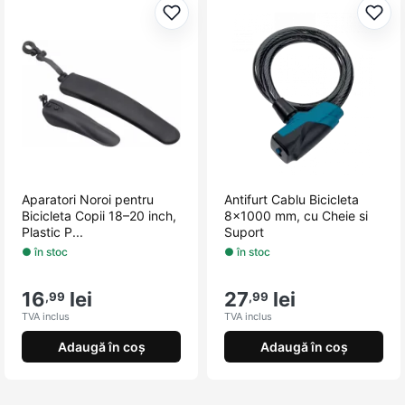
Adaugă la favorite
Adau
Aparatori Noroi pentru
Antifurt Cablu Bicicleta
Bicicleta Copii 18–20 inch,
8x1000 mm, cu Cheie si
Plastic P...
Suport
● în stoc
● în stoc
16
lei
27
lei
,99
,99
TVA inclus
TVA inclus
Adaugă în coș
Adaugă în coș