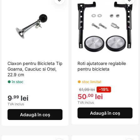
Adaugă la favorite
Adau
Claxon pentru Bicicleta Tip
Roti ajutatoare reglabile
Goarna, Cauciuc si Otel,
pentru bicicleta
22.9 cm
● în stoc
● stoc limitat
61,99 lei
-19%
50
lei
,00
9
lei
,99
TVA inclus
TVA inclus
Adaugă în coș
Adaugă în coș