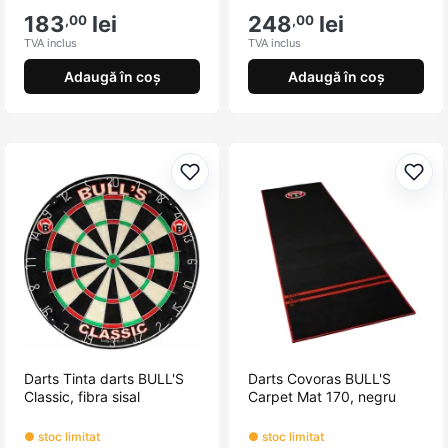
183
lei
248
lei
,00
,00
TVA inclus
TVA inclus
Adaugă în coș
Adaugă în coș
Adaugă la favorite
Adau
Darts Tinta darts BULL'S
Darts Covoras BULL'S
Classic, fibra sisal
Carpet Mat 170, negru
● stoc limitat
● stoc limitat