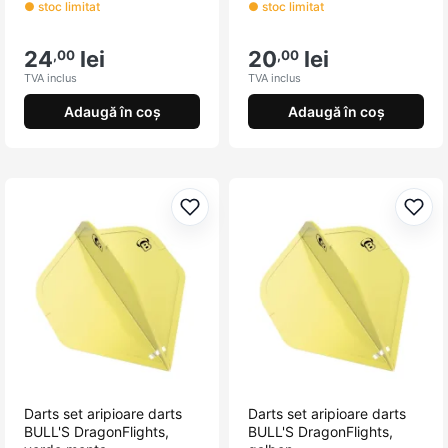
● stoc limitat
● stoc limitat
24
lei
20
lei
,00
,00
TVA inclus
TVA inclus
Adaugă în coș
Adaugă în coș
Adaugă la favorite
Adau
Darts set aripioare darts
Darts set aripioare darts
BULL'S DragonFlights,
BULL'S DragonFlights,