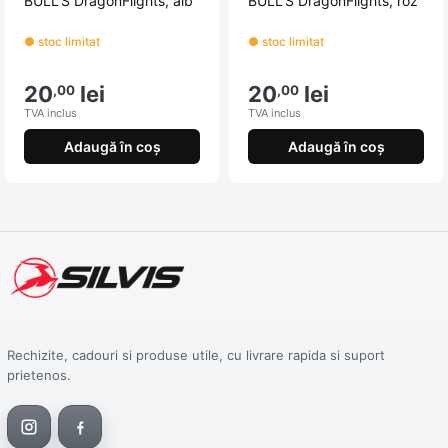
BULL'S DragonFlights, alb
BULL'S DragonFlights, roz
● stoc limitat
● stoc limitat
20
lei
20
lei
,00
,00
TVA inclus
TVA inclus
Adaugă în coș
Adaugă în coș
Rechizite, cadouri si produse utile, cu livrare rapida si suport
prietenos.