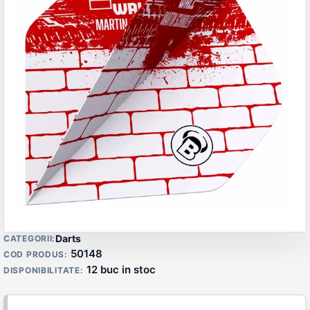
Detalii produs
Darts
CATEGORII:
50148
COD PRODUS:
12 buc in stoc
DISPONIBILITATE: