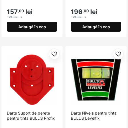
157
lei
196
lei
,00
,00
TVA inclus
TVA inclus
Adaugă în coș
Adaugă în coș
Adaugă la favorite
Adau
Darts Suport de perete
Darts Nivela pentru tinta
pentru tinta BULL'S Profix
BULL'S Levelfix