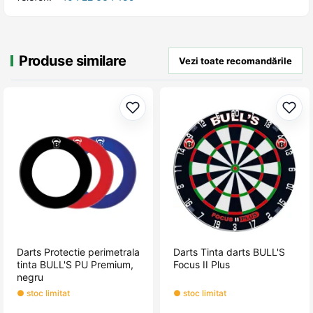
Produse similare
Vezi toate recomandările
Adaugă la favorite
Adau
Darts Protectie perimetrala
Darts Tinta darts BULL'S
tinta BULL'S PU Premium,
Focus II Plus
negru
● stoc limitat
● stoc limitat