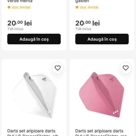
verde menta
galben
● stoc limitat
● stoc limitat
20
lei
20
lei
,00
,00
TVA inclus
TVA inclus
Adaugă în coș
Adaugă în coș
Adaugă la favorite
Adau
Darts set aripioare darts
Darts set aripioare darts