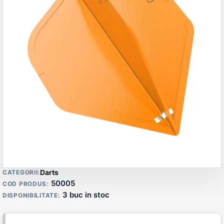
Detalii produs
Darts
CATEGORII:
50005
COD PRODUS:
3 buc in stoc
DISPONIBILITATE: