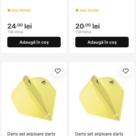
● stoc limitat
● stoc limitat
24
lei
20
lei
,00
,00
TVA inclus
TVA inclus
Adaugă în coș
Adaugă în coș
Adaugă la favorite
Adau
Darts set aripioare darts
Darts set aripioare darts