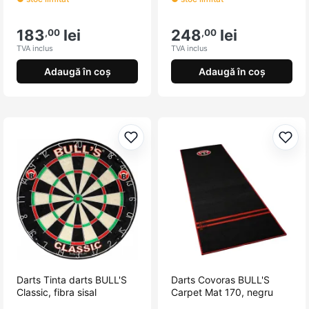
183
lei
248
lei
,00
,00
TVA inclus
TVA inclus
Adaugă în coș
Adaugă în coș
Adaugă la favorite
Adau
Darts Tinta darts BULL'S
Darts Covoras BULL'S
Classic, fibra sisal
Carpet Mat 170, negru