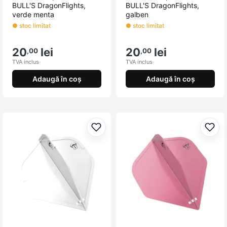
BULL'S DragonFlights,
BULL'S DragonFlights,
verde menta
galben
● stoc limitat
● stoc limitat
20
lei
20
lei
,00
,00
TVA inclus
TVA inclus
Adaugă în coș
Adaugă în coș
Adaugă la favorite
Adau