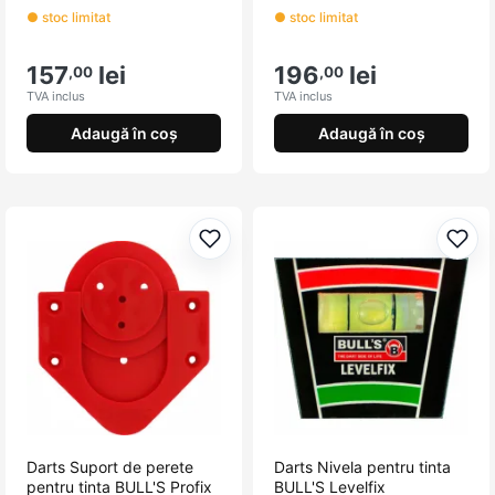
● stoc limitat
● stoc limitat
157
lei
196
lei
,00
,00
TVA inclus
TVA inclus
Adaugă în coș
Adaugă în coș
Adaugă la favorite
Adau
Darts Suport de perete
Darts Nivela pentru tinta
pentru tinta BULL'S Profix
BULL'S Levelfix