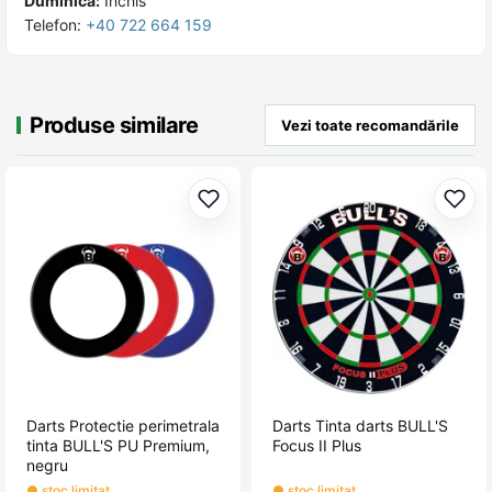
Duminică:
Închis
Telefon:
+40 722 664 159
Produse similare
Vezi toate recomandările
Adaugă la favorite
Adau
Darts Protectie perimetrala
Darts Tinta darts BULL'S
tinta BULL'S PU Premium,
Focus II Plus
negru
● stoc limitat
● stoc limitat