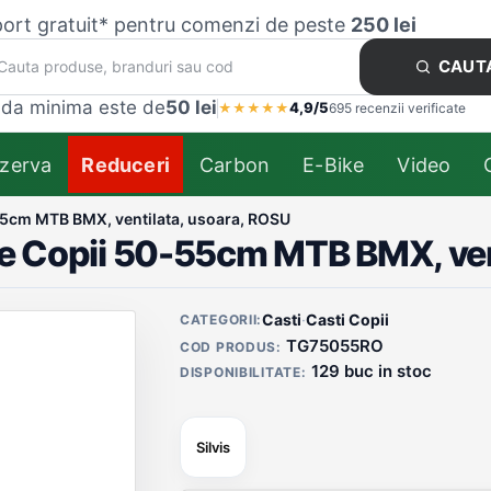
ort gratuit* pentru comenzi de peste
250 lei
CAUT
da minima este de
50 lei
4,9/5
★
★
★
★
★
695 recenzii verificate
zerva
Reduceri
Carbon
E-Bike
Video
-55cm MTB BMX, ventilata, usoara, ROSU
ce Copii 50-55cm MTB BMX, ven
Detalii produs
Casti
·
Casti Copii
CATEGORII:
TG75055RO
COD PRODUS:
129 buc in stoc
DISPONIBILITATE:
Silvis