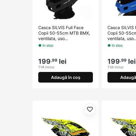
Casca SILVIS Full Face
Casca SILVIS 
Copii 50-55cm MTB BMX,
Copii 50-55c
ventilata, uso...
ventilata, uso..
● în stoc
● în stoc
199
lei
199
lei
,99
,99
TVA inclus
TVA inclus
Adaugă în coș
Adaugă 
Adaugă la favorite