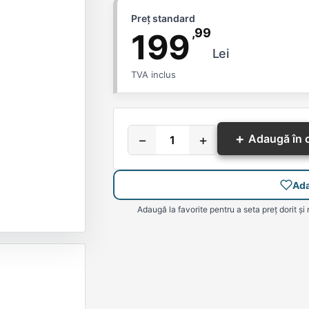
Preț standard
,99
199
Lei
TVA inclus
+
−
+
Adaugă în 
Ada
Adaugă la favorite pentru a seta preț dorit și 