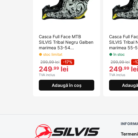
Casca Full Face MTB
Casca Full Fa
SILVIS Tribal Negru Galben
SILVIS Tribal
marimea 53-54...
marimea 55-56
● stoc limitat
● în stoc
299,99 lei
-17%
299,99 lei
-1
249
lei
249
le
,99
,99
TVA inclus
TVA inclus
Adaugă în coș
Adaugă 
INFORMA
Termeni 