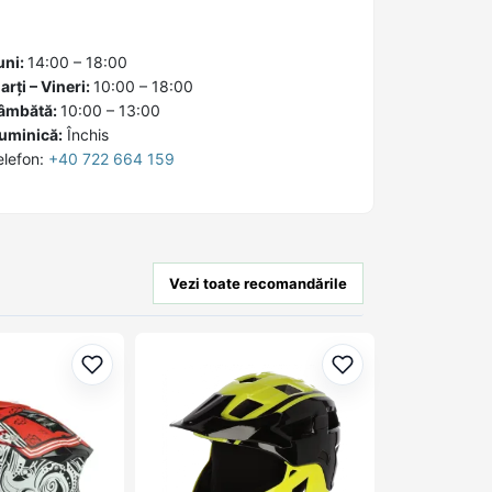
uni:
14:00 – 18:00
arți – Vineri:
10:00 – 18:00
âmbătă:
10:00 – 13:00
uminică:
Închis
elefon:
+40 722 664 159
Vezi toate recomandările
Adaugă la favorite
Adaugă la favorit