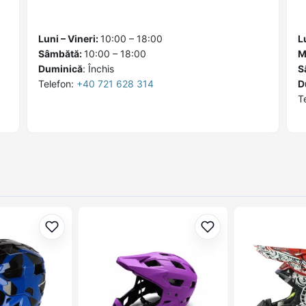
Luni – Vineri:
10:00 – 18:00
L
Sâmbătă:
10:00 – 18:00
M
Duminică
:
Închis
S
Telefon:
+40 721 628 314
D
T
Adaugă la favorite
Adaugă la favorite