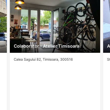
Colaborator - Atelier Timisoara
A
Calea Sagului 82, Timisoara, 300516
S