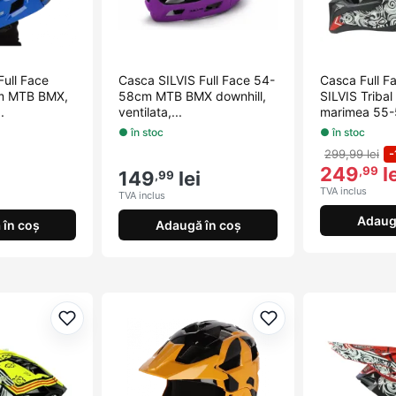
Full Face
Casca SILVIS Full Face 54-
Casca Full 
m MTB BMX,
58cm MTB BMX downhill,
SILVIS Triba
.
ventilata,...
marimea 55
● în stoc
● în stoc
299,99 lei
-
249
le
,99
149
lei
,99
TVA inclus
TVA inclus
Adaug
în coș
Adaugă în coș
Adaugă la favorite
Adaugă la favorite