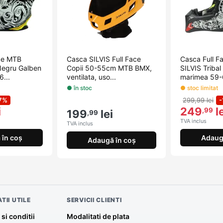
ce MTB
Casca SILVIS Full Face
Casca Full 
 Negru Galben
Copii 50-55cm MTB BMX,
SILVIS Triba
...
ventilata, uso...
marimea 59
● în stoc
● stoc limitat
7%
299,99 lei
-
i
249
le
,99
199
lei
,99
TVA inclus
TVA inclus
în coș
Adaug
Adaugă în coș
TII UTILE
SERVICII CLIENTI
si conditii
Modalitati de plata