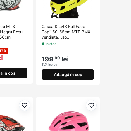
Face MTB
Casca SILVIS Full Face
l Negru Rosu
Copii 50-55cm MTB BMX,
-56cm
ventilata, uso...
● în stoc
17%
i
199
lei
,99
TVA inclus
ă în coș
Adaugă în coș
Adaugă la favorite
Adaugă la favorit