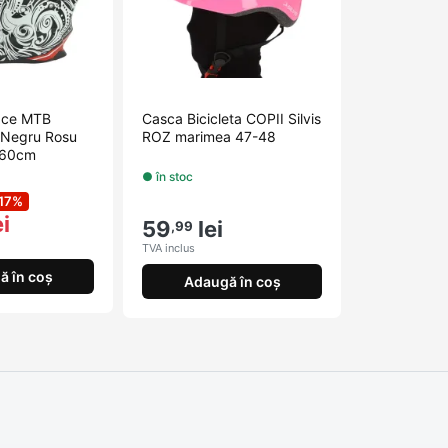
Face MTB
Casca Bicicleta COPII Silvis
l Negru Rosu
ROZ marimea 47-48
-60cm
● în stoc
17%
i
59
lei
,99
TVA inclus
ă în coș
Adaugă în coș