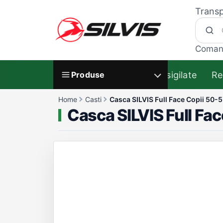
Transp
Coman
Resigilate
Re
Produse
Home
Casti
Casca SILVIS Full Face Copii 50
Casca SILVIS Full Fa
Galerie produs