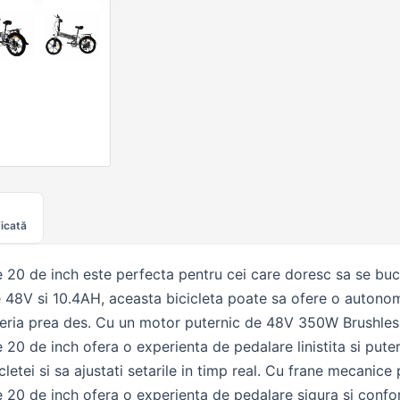
ficată
 de 20 de inch este perfecta pentru cei care doresc sa se b
e 48V si 10.4AH, aceasta bicicleta poate sa ofere o autonom
bateria prea des. Cu un motor puternic de 48V 350W Brushles
e 20 de inch ofera o experienta de pedalare linistita si put
letei si sa ajustati setarile in timp real. Cu frane mecanice
de 20 de inch ofera o experienta de pedalare sigura si confo