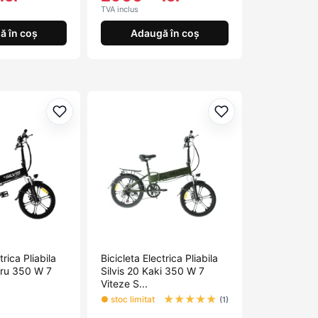
TVA inclus
ă în coș
Adaugă în coș
Adaugă la favorite
Adaugă la favorit
trica Pliabila
Bicicleta Electrica Pliabila
gru 350 W 7
Silvis 20 Kaki 350 W 7
Viteze S...
★
★
★
★
★
● stoc limitat
(1)