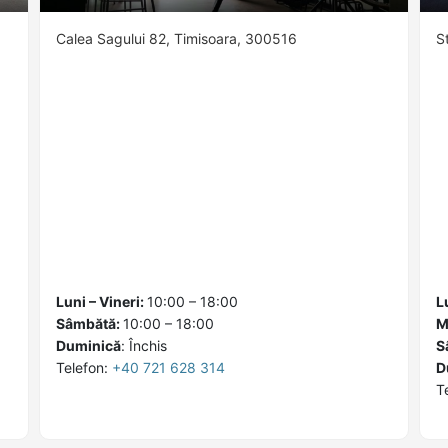
Calea Sagului 82, Timisoara, 300516
S
Luni – Vineri:
10:00 – 18:00
L
Sâmbătă:
10:00 – 18:00
M
Duminică
:
Închis
S
Telefon:
+40 721 628 314
D
T