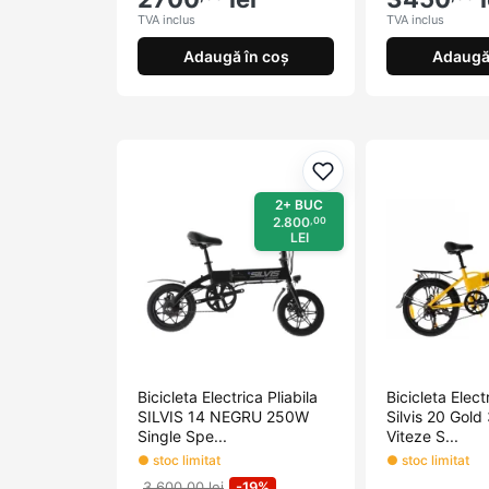
TVA inclus
TVA inclus
Adaugă în coș
Adaugă 
Adaugă la favorite
2+ BUC
2.800
,00
LEI
Bicicleta Electrica Pliabila
Bicicleta Elect
SILVIS 14 NEGRU 250W
Silvis 20 Gol
Single Spe...
Viteze S...
● stoc limitat
● stoc limitat
3.600,00 lei
-19%