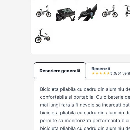
Recenzii
Descriere generală
★
★
★
★
★
5,0/5
1 veri
Bicicleta pliabila cu cadru din aluminiu
confortabila si portabila. Cu o baterie d
mai lungi fara a fi nevoie sa incarcati 
bicicleta pliabila cu cadru din aluminiu d
permite sa monitorizati performanta bicic
bicicleta pliabila cu cadru din aluminiu 