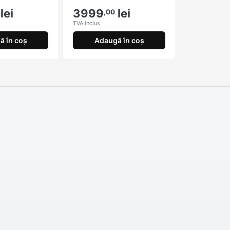
lei
3999
lei
,00
TVA inclus
ă în coș
Adaugă în coș