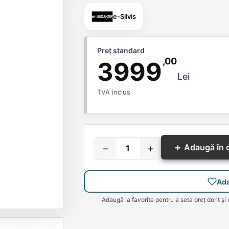
e-Silvis
Preț standard
,00
3999
Lei
TVA inclus
+
−
+
Adaugă în 
Ada
Adaugă la favorite pentru a seta preț dorit și 