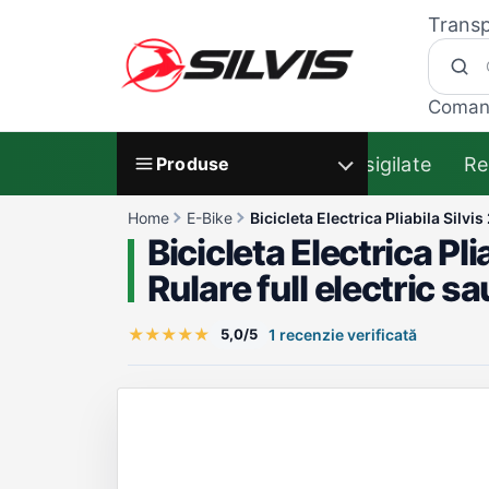
Transp
Coman
Resigilate
Re
Produse
Home
E-Bike
Bicicleta Electrica Pliabila Silv
Bicicleta Electrica Pl
Rulare full electric 
★
★
★
★
★
5,0/5
1 recenzie verificată
Galerie produs