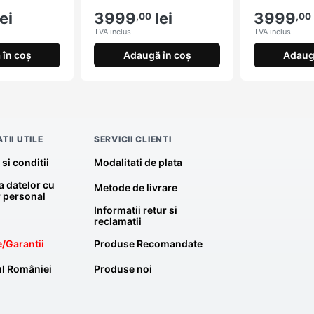
ei
3999
lei
3999
,00
,00
TVA inclus
TVA inclus
în coș
Adaugă în coș
Adaug
TII UTILE
SERVICII CLIENTI
si conditii
Modalitati de plata
a datelor cu
Metode de livrare
r personal
Informatii retur si
reclamatii
/Garantii
Produse Recomandate
l României
Produse noi