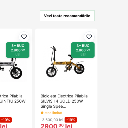
Vezi toate recomandările
Adaugă la favorite
Adaugă la favorit
3+ BUC
3+ BUC
2.800
2.800
,00
,00
LEI
LEI
trica Pliabila
Bicicleta Electrica Pliabila
RGINTIU 250W
SILVIS 14 GOLD 250W
Single Spee...
● stoc limitat
-19%
3.600,00 lei
-19%
lei
2900
lei
,00