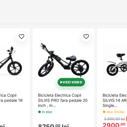
Adaugă la favorite
Adaugă la favorite
VEZI VIDEO
rica Copii
Bicicleta Electrica Copii
Bicicleta Elec
ra pedale 16
SILVIS PRO fara pedale 20
SILVIS 14 A
inch , m...
Single...
● în stoc
● stoc limitat
3.600,00 lei
2900
,00
ei
8750
lei
,00