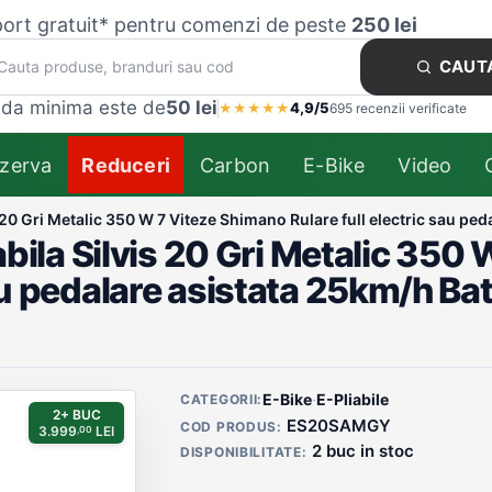
ort gratuit* pentru comenzi de peste
250 lei
CAUT
da minima este de
50 lei
4,9/5
★
★
★
★
★
695 recenzii verificate
zerva
Reduceri
Carbon
E-Bike
Video
is 20 Gri Metalic 350 W 7 Viteze Shimano Rulare full electric sau p
iabila Silvis 20 Gri Metalic 35
sau pedalare asistata 25km/h Ba
Detalii produs
E-Bike
·
E-Pliabile
CATEGORII:
2+ BUC
ES20SAMGY
COD PRODUS:
3.999
LEI
,00
2 buc in stoc
DISPONIBILITATE: