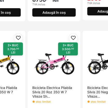
TVA inclus
TVA inclus
Adaug
în coș
Adaugă în coș
Adaugă la favorite
Adaugă la favorite
2+ BUC
3+ BUC
3.700
3.500
,00
,00
LEI
LEI
rica Pliabila
Bicicleta Electrica Pliabila
Bicicleta Elec
d 350 W 7
Silvis 20 Roz 350 W 7
Silvis 20 Ne
Viteze Sh...
Viteze...
● stoc limitat
● stoc limitat