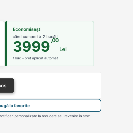
Economisești
când cumperi ≥ 2 bucăți
,00
3999
Lei
/ buc – preț aplicat automat
coș
ugă la favorite
notificări personalizate la reducere sau revenire în stoc.