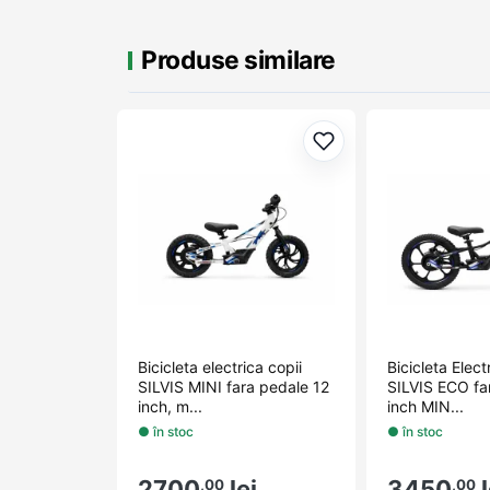
Produse similare
Adaugă la favorite
Bicicleta electrica copii
Bicicleta Elect
SILVIS MINI fara pedale 12
SILVIS ECO fa
inch, m...
inch MIN...
● în stoc
● în stoc
2700
lei
3450
l
,00
,00