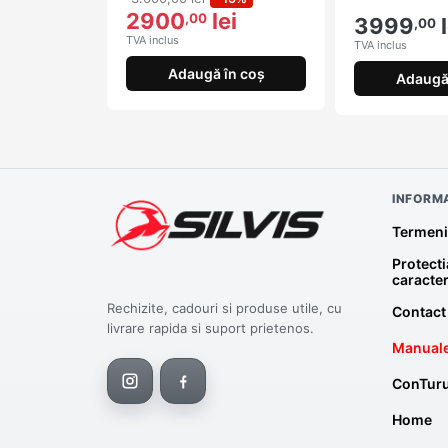
2900
lei
,00
3999
l
,00
TVA inclus
TVA inclus
Adaugă în coș
Adaugă 
INFORMA
Termeni 
Protecti
caracte
Rechizite, cadouri si produse utile, cu
Contact
livrare rapida si suport prietenos.
Manuale
ConTuru
Home