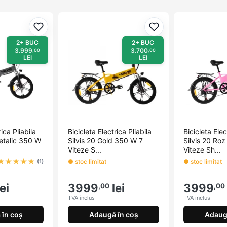
Adaugă la favorite
Adaugă la favorite
2+ BUC
2+ BUC
3.999
3.700
,00
,00
LEI
LEI
rica Pliabila
Bicicleta Electrica Pliabila
Bicicleta Elec
Metalic 350 W
Silvis 20 Gold 350 W 7
Silvis 20 Ro
Viteze S...
Viteze Sh...
★
★
★
★
★
● stoc limitat
● stoc limitat
(1)
ei
3999
lei
3999
,00
,00
TVA inclus
TVA inclus
în coș
Adaugă în coș
Adaug