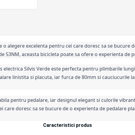
ste o alegere excelenta pentru cei care doresc sa se bucure d
 53NM, aceasta bicicleta poate sa ofere o experienta de ped
 electrica Silvis Verde este perfecta pentru plimbarile lungi
re linistita si placuta, iar furca de 80mm si cauciucurile lat
la pentru pedalare, iar designul elegant si culorile vibrante f
i care doresc sa se bucure de o experienta de pedalare placut
Caracteristici produs