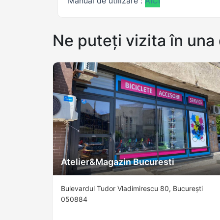
Manual de utilizare :
AICI
Ne puteți vizita în una 
Atelier&Magazin Bucuresti
Bulevardul Tudor Vladimirescu 80, București
050884