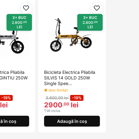
Adaugă la favorite
Adaugă la favorit
3+ BUC
3+ BUC
2.800
2.800
,00
,00
LEI
LEI
trica Pliabila
Bicicleta Electrica Pliabila
RGINTIU 250W
SILVIS 14 GOLD 250W
Single Spee...
● stoc limitat
-19%
3.600,00 lei
-19%
lei
2900
lei
,00
TVA inclus
ă în coș
Adaugă în coș