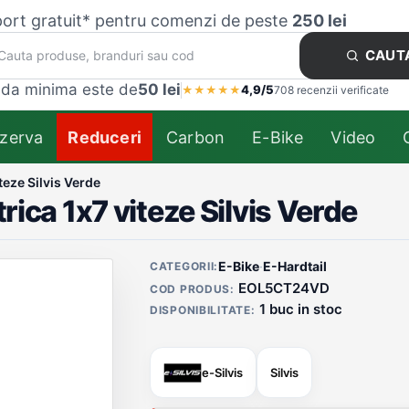
ort gratuit* pentru comenzi de peste
250 lei
CAUT
da minima este de
50 lei
4,9/5
★
★
★
★
★
708 recenzii verificate
zerva
Reduceri
Carbon
E-Bike
Video
iteze Silvis Verde
trica 1x7 viteze Silvis Verde
Detalii produs
E-Bike
·
E-Hardtail
CATEGORII:
EOL5CT24VD
COD PRODUS:
1 buc in stoc
DISPONIBILITATE:
e-Silvis
Silvis