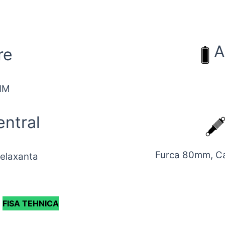
A
re
NM
ntral
Furca 80mm, Ca
relaxanta
:
FISA TEHNICA