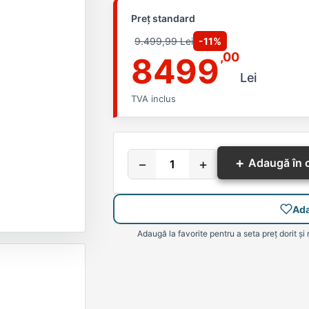
Preț standard
9.499,99 Lei
-11%
,00
8499
Lei
TVA inclus
+
−
+
Adaugă în 
Ada
Adaugă la favorite pentru a seta preț dorit și 