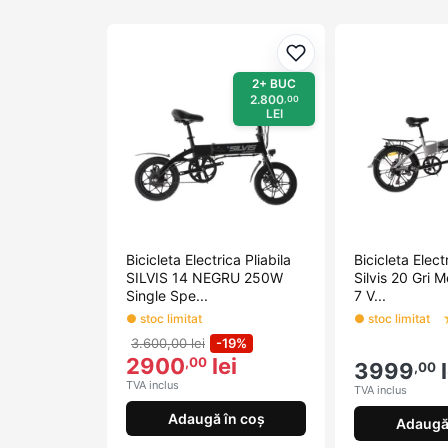
Adaugă la favorite
2+ BUC
2.800
,00
LEI
Bicicleta Electrica Pliabila
Bicicleta Elect
SILVIS 14 NEGRU 250W
Silvis 20 Gri 
Single Spe...
7 V...
● stoc limitat
● stoc limitat
3.600,00 lei
-19%
2900
lei
,00
3999
l
,00
TVA inclus
TVA inclus
Adaugă în coș
Adaugă 