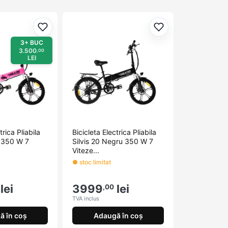
Adaugă la favorite
Adaugă la favorit
3+ BUC
3.500
,00
LEI
trica Pliabila
Bicicleta Electrica Pliabila
z 350 W 7
Silvis 20 Negru 350 W 7
Viteze...
● stoc limitat
lei
3999
lei
,00
TVA inclus
ă în coș
Adaugă în coș