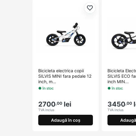
Adaugă la favorite
Bicicleta electrica copii
Bicicleta Elect
SILVIS MINI fara pedale 12
SILVIS ECO fa
inch, m...
inch MIN...
● în stoc
● în stoc
2700
lei
3450
l
,00
,00
TVA inclus
TVA inclus
Adaugă în coș
Adaugă 