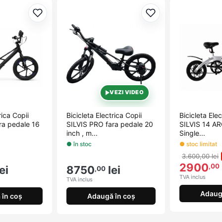
Adaugă la favorite
Adaugă la favorite
VEZI VIDEO
rica Copii
Bicicleta Electrica Copii
Bicicleta Elec
ra pedale 16
SILVIS PRO fara pedale 20
SILVIS 14 A
inch , m...
Single...
● în stoc
● stoc limitat
3.600,00 lei
2900
,00
ei
8750
lei
,00
TVA inclus
TVA inclus
Adaug
în coș
Adaugă în coș