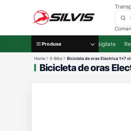
Transp
Coman
Resigilate
Re
Produse
Home
E-Bike
Bicicleta de oras Electrica 1x7 v
Bicicleta de oras Elec
Galerie produs