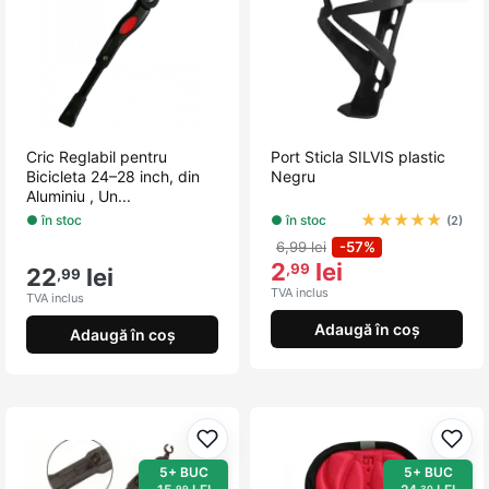
Cric Reglabil pentru
Port Sticla SILVIS plastic
Bicicleta 24–28 inch, din
Negru
Aluminiu , Un...
★
★
★
★
★
● în stoc
● în stoc
(2)
6,99 lei
-57%
2
lei
,99
22
lei
,99
TVA inclus
TVA inclus
Adaugă în coș
Adaugă în coș
Adaugă la favorite
Adau
5+ BUC
5+ BUC
,99
,30