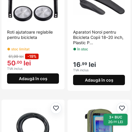
Roti ajutatoare reglabile
Aparatori Noroi pentru
pentru bicicleta
Bicicleta Copii 18–20 inch,
Plastic P...
● stoc limitat
● în stoc
61,99 lei
-19%
50
lei
,00
16
lei
,99
TVA inclus
TVA inclus
Adaugă în coș
Adaugă în coș
Adaugă la favorite
Adau
3+ BUC
20
LEI
,00