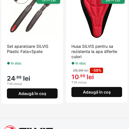
15
LEI
24
LEI
Set aparatoare SILVIS
Husa SILVIS pentru sa
Plastic Fata+Spate
rezistenta la apa diferite
culori
● în stoc
● în stoc
26,99 lei
-59%
10
lei
,99
24
lei
,99
TVA inclus
TVA inclus
Adaugă în coș
Adaugă în coș