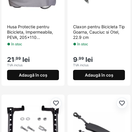
Husa Protectie pentru
Claxon pentru Bicicleta Tip
Bicicleta, Impermeabila,
Goarna, Cauciuc si Otel,
PEVA, 205x110...
22.9 cm
● în stoc
● în stoc
21
lei
9
lei
,99
,99
TVA inclus
TVA inclus
Adaugă în coș
Adaugă în coș
Adaugă la favorite
Adau