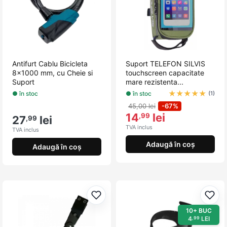
Antifurt Cablu Bicicleta
Suport TELEFON SILVIS
8x1000 mm, cu Cheie si
touchscreen capacitate
Suport
mare rezistenta...
★
★
★
★
★
● în stoc
● în stoc
(1)
45,00 lei
-67%
14
lei
,99
27
lei
,99
TVA inclus
TVA inclus
Adaugă în coș
Adaugă în coș
Adaugă la favorite
Adau
10+ BUC
4
LEI
,99