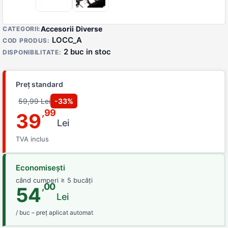
Detalii produs
Accesorii
·
Diverse
CATEGORII:
LOCC_A
COD PRODUS:
2 buc in stoc
DISPONIBILITATE:
Preț standard
59,99 Lei
-33%
,99
39
Lei
TVA inclus
Economisești
când cumperi ≥ 5 bucăți
,00
54
Lei
/ buc – preț aplicat automat