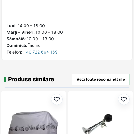
Luni:
14:00 – 18:00
Marți – Vineri:
10:00 – 18:00
Sâmbătă:
10:00 – 13:00
Duminică:
Închis
Telefon:
+40 722 664 159
Produse similare
Vezi toate recomandările
Adaugă la favorite
Adau