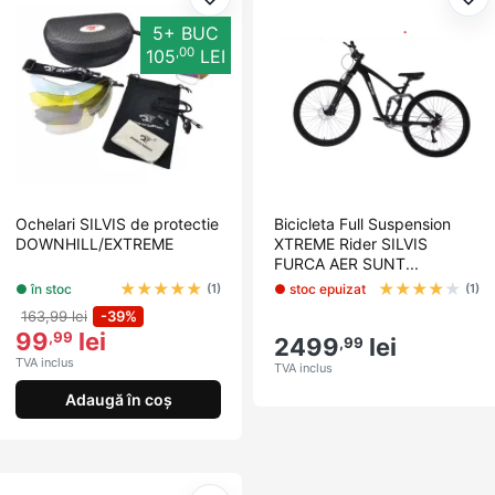
Adaugă la favorite
Ada
5+ BUC
,00
105
LEI
Ochelari SILVIS de protectie
Bicicleta Full Suspension
DOWNHILL/EXTREME
XTREME Rider SILVIS
FURCA AER SUNT...
★
★
★
★
★
★
★
★
★
★
● în stoc
● stoc epuizat
(1)
(1)
163,99 lei
-39%
99
lei
,99
2499
lei
,99
TVA inclus
TVA inclus
Adaugă în coș